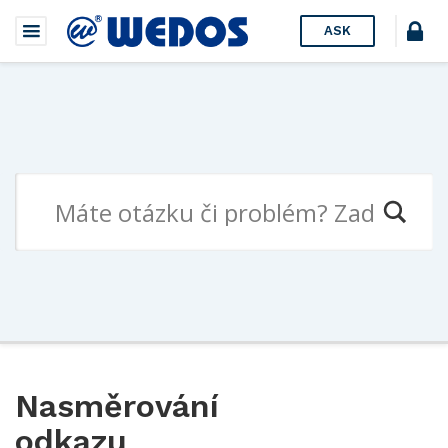
ASK
Nasměrování
odkazu