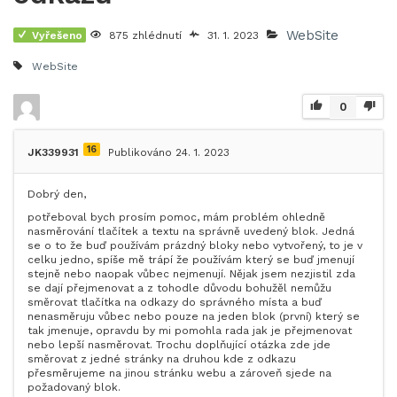
WebSite
Vyřešeno
875 zhlédnutí
31. 1. 2023
WebSite
0
16
JK339931
Publikováno 24. 1. 2023
Dobrý den,
potřeboval bych prosím pomoc, mám problém ohledně
nasměrování tlačítek a textu na správně uvedený blok. Jedná
se o to že buď používám prázdný bloky nebo vytvořený, to je v
celku jedno, spíše mě trápí že používám který se buď jmenují
stejně nebo naopak vůbec nejmenují. Nějak jsem nezjistil zda
se dají přejmenovat a z tohodle důvodu bohužěl nemůžu
směrovat tlačítka na odkazy do správného místa a buď
nenasměruju vůbec nebo pouze na jeden blok (první) který se
tak jmenuje, opravdu by mi pomohla rada jak je přejmenovat
nebo lepší nasměrovat. Trochu doplňující otázka zde jde
směrovat z jedné stránky na druhou kde z odkazu
přesměrujeme na jinou stránku webu a zároveň sjede na
požadovaný blok.