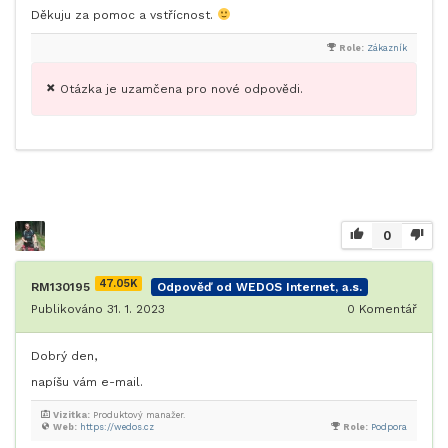
Děkuju za pomoc a vstřícnost.
Role:
Zákazník
Otázka je uzamčena pro nové odpovědi.
0
47.05K
RM130195
Odpověď od WEDOS Internet, a.s.
Publikováno 31. 1. 2023
0
Komentář
Dobrý den,
napíšu vám e-mail.
Vizitka:
Produktový manažer.
Web:
https://wedos.cz
Role:
Podpora