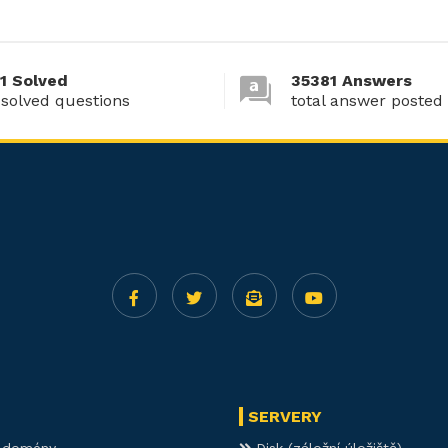
1 Solved
35381 Answers
 solved questions
total answer posted
SERVERY