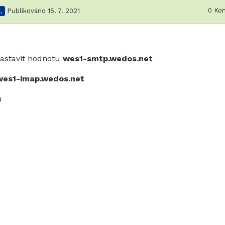
0
Kom
.
Publikováno 15. 7. 2021
astavit hodnotu
wes1-smtp.wedos.net
wes1-imap.wedos.net
u