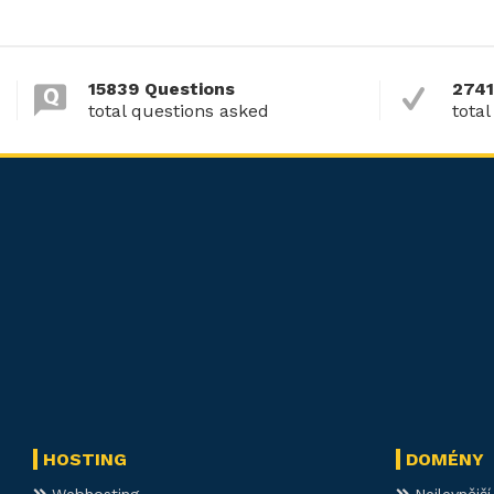
15839 Questions
2741
total questions asked
total
HOSTING
DOMÉNY