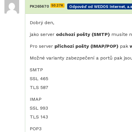
50.27K
PK265670
Odpověď od WEDOS Internet, a.s
Dobrý den,
jako server
odchozí pošty (SMTP)
musíte n
Pro server
příchozí pošty (IMAP/POP)
pak
Možné varianty zabezpečení a portů pak jso
SMTP
SSL 465
TLS 587
IMAP
SSL 993
TLS 143
POP3