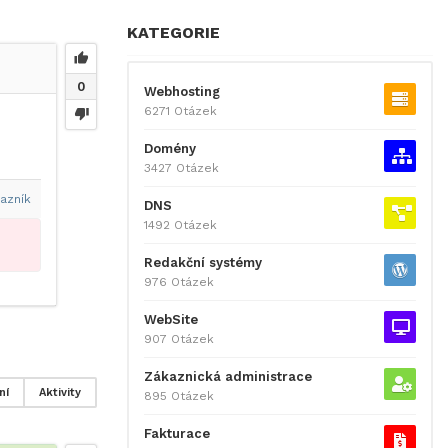
KATEGORIE
0
Webhosting
6271 Otázek
Domény
3427 Otázek
azník
DNS
1492 Otázek
Redakční systémy
976 Otázek
WebSite
907 Otázek
Zákaznická administrace
ní
Aktivity
895 Otázek
Fakturace