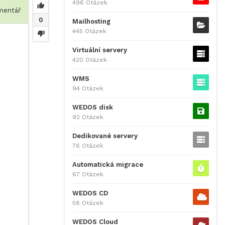
496 Otázek
entář
0
Mailhosting
445 Otázek
Virtuální servery
420 Otázek
WMS
94 Otázek
WEDOS disk
92 Otázek
Dedikované servery
76 Otázek
Automatická migrace
67 Otázek
WEDOS CD
58 Otázek
WEDOS Cloud