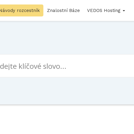
Návody rozcestník
Znalostní Báze
VEDOS Hosting
e