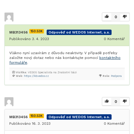
0
150.53K
MB313456
Odpověď od WEDOS Internet, a.s.
Publikováno 3. 4. 2023
0
Komentář
Vlákno nyní uzavírám z důvodu neaktivity. V případě potřeby
založte nový dotaz nebo nás kontaktujte pomocí
kontaktního
formuláře
.
Vizitka:
VEDOS Specialista na Znalostní bázi
Web:
https://kb.vedos.cz
Role:
Podpora
0
150.53K
MB313456
Odpověď od WEDOS Internet, a.s.
Publikováno 16. 3. 2023
0
Komentář