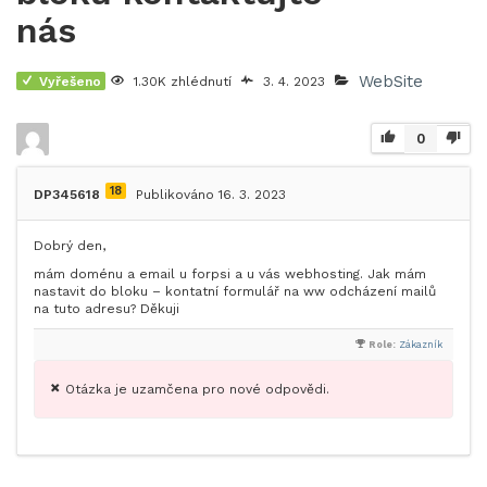
nás
WebSite
Vyřešeno
1.30K zhlédnutí
3. 4. 2023
0
18
DP345618
Publikováno 16. 3. 2023
Dobrý den,
mám doménu a email u forpsi a u vás webhosting. Jak mám
nastavit do bloku – kontatní formulář na ww odcházení mailů
na tuto adresu? Děkuji
Role:
Zákazník
Otázka je uzamčena pro nové odpovědi.