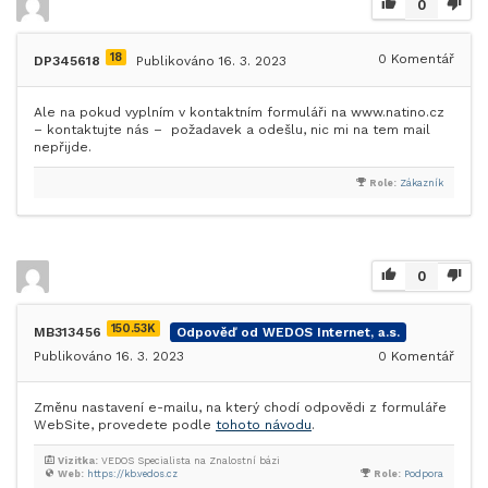
0
18
0
Komentář
DP345618
Publikováno 16. 3. 2023
Ale na pokud vyplním v kontaktním formuláři na www.natino.cz
– kontaktujte nás – požadavek a odešlu, nic mi na tem mail
nepřijde.
Role:
Zákazník
0
150.53K
MB313456
Odpověď od WEDOS Internet, a.s.
Publikováno 16. 3. 2023
0
Komentář
Změnu nastavení e-mailu, na který chodí odpovědi z formuláře
WebSite, provedete podle
tohoto návodu
.
Vizitka:
VEDOS Specialista na Znalostní bázi
Web:
https://kb.vedos.cz
Role:
Podpora