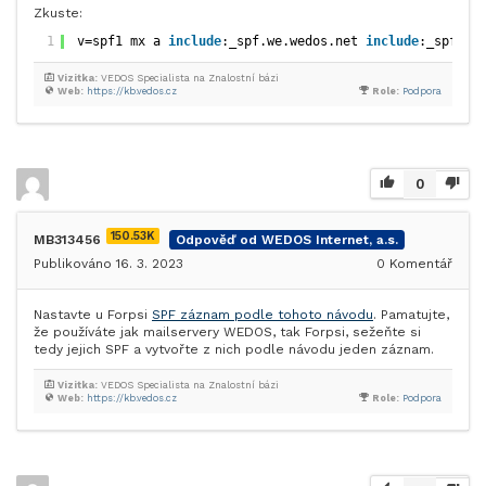
Zkuste:
1
v=spf1 mx a 
include
:_spf.we.wedos.net 
include
:_spf.fo
Vizitka:
VEDOS Specialista na Znalostní bázi
Web:
https://kb.vedos.cz
Role:
Podpora
0
150.53K
MB313456
Odpověď od WEDOS Internet, a.s.
Publikováno 16. 3. 2023
0
Komentář
Nastavte u Forpsi
SPF záznam podle tohoto návodu
. Pamatujte,
že používáte jak mailservery WEDOS, tak Forpsi, sežeňte si
tedy jejich SPF a vytvořte z nich podle návodu jeden záznam.
Vizitka:
VEDOS Specialista na Znalostní bázi
Web:
https://kb.vedos.cz
Role:
Podpora