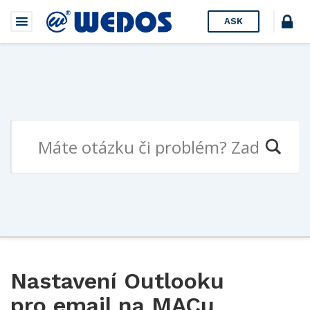
ASK
Nastavení Outlooku
pro email na MACu