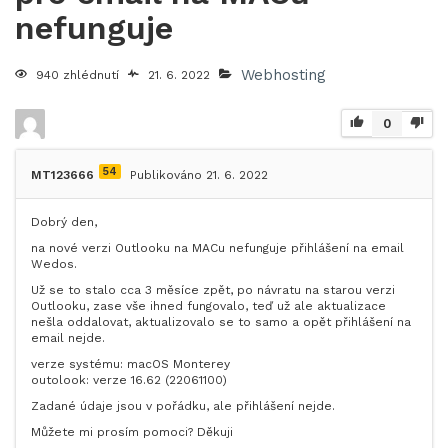
nefunguje
Webhosting
940 zhlédnutí
21. 6. 2022
0
54
MT123666
Publikováno 21. 6. 2022
Dobrý den,
na nové verzi Outlooku na MACu nefunguje přihlášení na email
Wedos.
Už se to stalo cca 3 měsíce zpět, po návratu na starou verzi
Outlooku, zase vše ihned fungovalo, teď už ale aktualizace
nešla oddalovat, aktualizovalo se to samo a opět přihlášení na
email nejde.
verze systému: macOS Monterey
outolook: verze 16.62 (22061100)
Zadané údaje jsou v pořádku, ale přihlášení nejde.
Můžete mi prosím pomoci? Děkuji