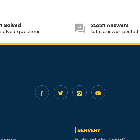
1 Solved
35381 Answers
 solved questions
total answer posted
SERVERY