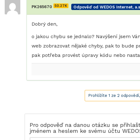
50.27K
PK265670
Odpověď od WEDOS Internet, a.s
Dobrý den,
o jakou chybu se jednalo? Navýšení jsem Vá
web zobrazovat nějaké chyby, pak to bude p
pak potřeba provést úpravy kódu nebo nastavi
Prohlížíte 1 ze 2 odpovědí
Pro odpověď na danou otázku se přihlaš
jménem a heslem ke svému účtu WEDO