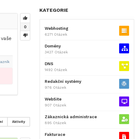
KATEGORIE
0
Webhosting
6271 Otázek
 vaše
Domény
3427 Otázek
azník
DNS
1492 Otázek
Redakční systémy
976 Otázek
WebSite
907 Otázek
Zákaznická administrace
ní
Aktivity
895 Otázek
Fakturace