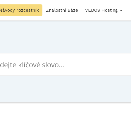
Návody rozcestník
Znalostní Báze
VEDOS Hosting