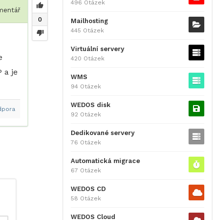
496 Otázek
entář
0
Mailhosting
445 Otázek
Virtuální servery
e
420 Otázek
 a je
WMS
94 Otázek
WEDOS disk
dpora
92 Otázek
Dedikované servery
76 Otázek
Automatická migrace
67 Otázek
WEDOS CD
58 Otázek
WEDOS Cloud