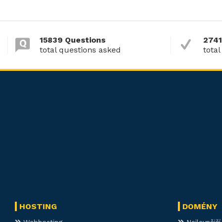
15839 Questions
2741
total questions asked
total
HOSTING
DOMÉNY