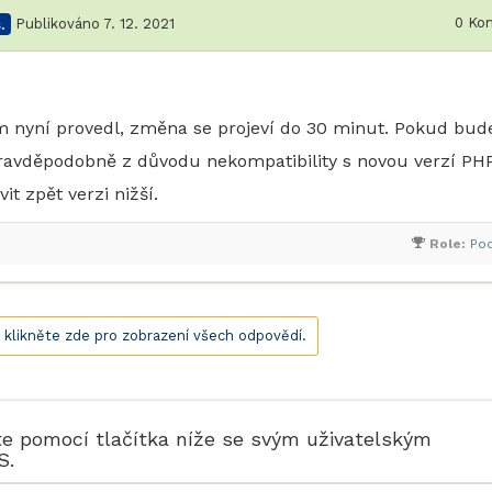
0
Kom
.
Publikováno 7. 12. 2021
m nyní provedl, změna se projeví do 30 minut. Pokud bud
ravděpodobně z důvodu nekompatibility s novou verzí PHP
t zpět verzi nižší.
Role:
Po
, klikněte zde pro zobrazení všech odpovědí.
te pomocí tlačítka níže se svým uživatelským
S.