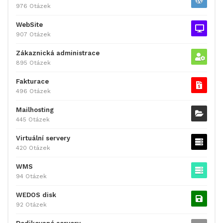
976 Otázek
WebSite
907 Otázek
Zákaznická administrace
895 Otázek
Fakturace
496 Otázek
Mailhosting
445 Otázek
Virtuální servery
420 Otázek
WMS
94 Otázek
WEDOS disk
92 Otázek