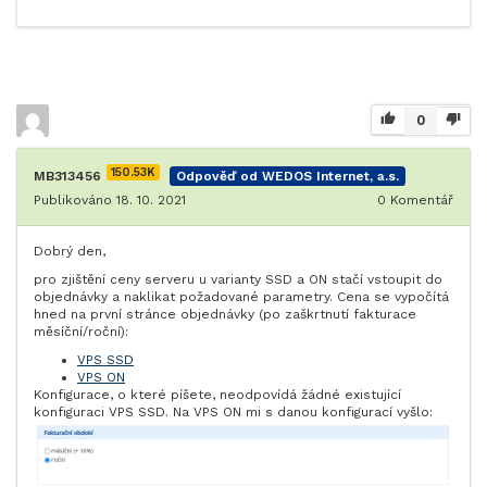
0
150.53K
MB313456
Odpověď od WEDOS Internet, a.s.
Publikováno 18. 10. 2021
0
Komentář
Dobrý den,
pro zjištění ceny serveru u varianty SSD a ON stačí vstoupit do
objednávky a naklikat požadované parametry. Cena se vypočítá
hned na první stránce objednávky (po zaškrtnutí fakturace
měsíční/roční):
VPS SSD
VPS ON
Konfigurace, o které píšete, neodpovídá žádné existující
konfiguraci VPS SSD. Na VPS ON mi s danou konfigurací vyšlo: