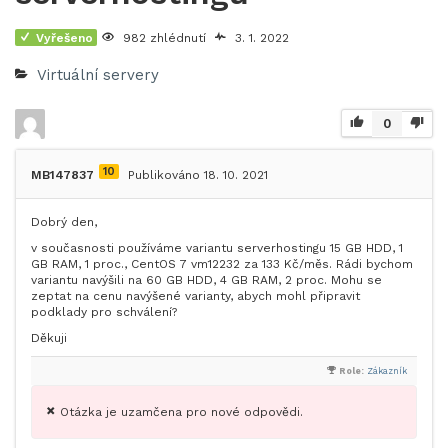
Vyřešeno
982 zhlédnutí
3. 1. 2022
Virtuální servery
0
10
MB147837
Publikováno 18. 10. 2021
Dobrý den,
v současnosti používáme variantu serverhostingu 15 GB HDD, 1
GB RAM, 1 proc., CentOS 7 vm12232 za 133 Kč/měs. Rádi bychom
variantu navýšili na 60 GB HDD, 4 GB RAM, 2 proc. Mohu se
zeptat na cenu navýšené varianty, abych mohl připravit
podklady pro schválení?
Děkuji
Role:
Zákazník
Otázka je uzamčena pro nové odpovědi.