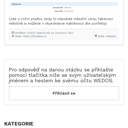
(Jde o roční platbu, tedy 12-násobek měsíční ceny; fakturaci
měsíčně si můžete v objednávce nakliknout dle potřeby).
Vizitka:
VEDOS Specialista na Znalostní bázi
Web:
https://kb.vedos.cz
Role:
Podpora
Pro odpověď na danou otázku se přihlašte
pomocí tlačítka níže se svým uživatelským
jménem a heslem ke svému účtu WEDOS.
KATEGORIE