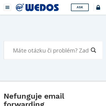
ASK
Nefunguje email
forwarding