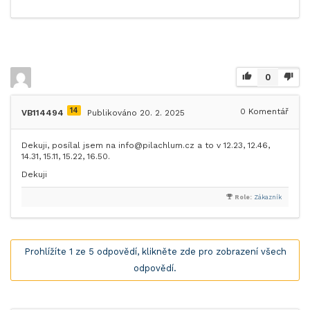
0
14
0
Komentář
VB114494
Publikováno 20. 2. 2025
Dekuji, posílal jsem na info@pilachlum.cz a to v 12.23, 12.46,
14.31, 15.11, 15.22, 16.50.
Dekuji
Role:
Zákazník
Prohlížíte 1 ze 5 odpovědí, klikněte zde pro zobrazení všech
odpovědí.