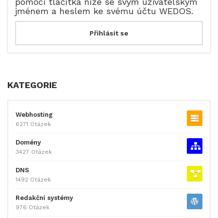
pomocí tlačítka níže se svým uživatelským
jménem a heslem ke svému účtu WEDOS.
KATEGORIE
Webhosting
6271 Otázek
Domény
3427 Otázek
DNS
1492 Otázek
Redakční systémy
976 Otázek