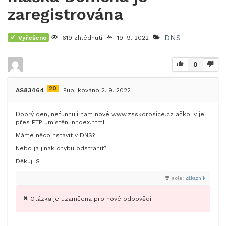
zaregistrována
DNS
Vyřešeno
619 zhlédnutí
19. 9. 2022
0
20
AS83464
Publikováno 2. 9. 2022
Dobrý den, nefunhují nam nové www.zsskorosice.cz ačkoliv je
přes FTP umístěn inndex.html
Máme něco nstavit v DNS?
Nebo ja jinak chybu odstranit?
Děkuji S
Role:
Zákazník
Otázka je uzamčena pro nové odpovědi.