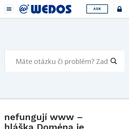
ASK
nefungují www –
hláška Doména je