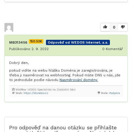
0
150.53K
MB313456
Odpověď od WEDOS Internet, a.s.
Publikováno 2. 9. 2022
0
Komentář
Dobrý den,
pokud vidíte na webu hlášku Doména je zaregistrována, je
třeba ji nasměrovat na webhosting. Pokud máte DNS u nás, jde
to jednoduše podle návodu
Nasměrování domény.
Vizitka:
VEDOS Specialista na Znalostní bázi
Web:
https://kb.vedos.cz
Role:
Podpora
Pro odpověď na danou otázku se přihlašte