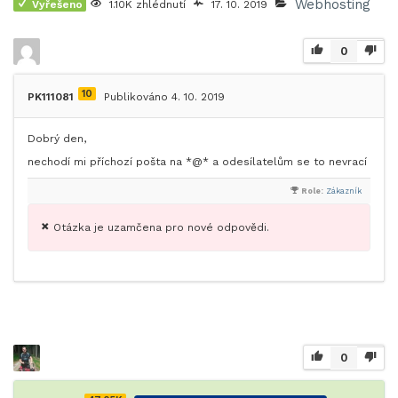
Webhosting
Vyřešeno
1.10K zhlédnutí
17. 10. 2019
0
10
PK111081
Publikováno 4. 10. 2019
Dobrý den,
nechodí mi příchozí pošta na *@* a odesílatelům se to nevrací
Role:
Zákazník
Otázka je uzamčena pro nové odpovědi.
0