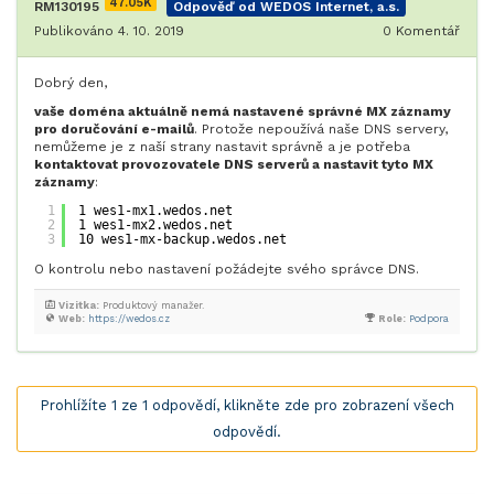
47.05K
RM130195
Odpověď od WEDOS Internet, a.s.
Publikováno 4. 10. 2019
0
Komentář
Dobrý den,
vaše doména aktuálně nemá nastavené správné MX záznamy
pro doručování e-mailů
. Protože nepoužívá naše DNS servery,
nemůžeme je z naší strany nastavit správně a je potřeba
kontaktovat provozovatele DNS serverů a nastavit tyto MX
záznamy
:
1
1 wes1-mx1.wedos.net
2
1 wes1-mx2.wedos.net
3
10 wes1-mx-backup.wedos.net
O kontrolu nebo nastavení požádejte svého správce DNS.
Vizitka:
Produktový manažer.
Web:
https://wedos.cz
Role:
Podpora
Prohlížíte 1 ze 1 odpovědí, klikněte zde pro zobrazení všech
odpovědí.