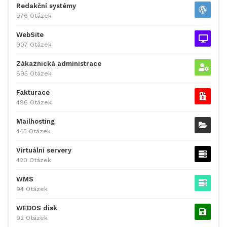
Redakční systémy
976 Otázek
WebSite
907 Otázek
Zákaznická administrace
895 Otázek
Fakturace
496 Otázek
Mailhosting
445 Otázek
Virtuální servery
420 Otázek
WMS
94 Otázek
WEDOS disk
92 Otázek