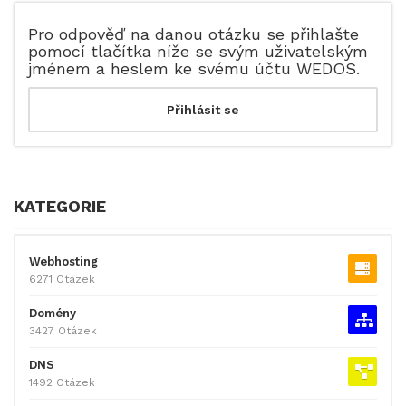
Pro odpověď na danou otázku se přihlašte
pomocí tlačítka níže se svým uživatelským
jménem a heslem ke svému účtu WEDOS.
KATEGORIE
Webhosting
6271 Otázek
Domény
3427 Otázek
DNS
1492 Otázek