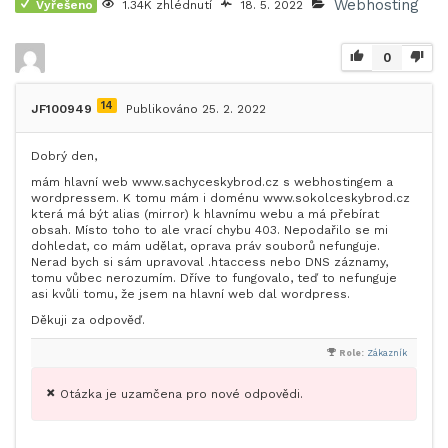
Webhosting
Vyřešeno
1.34K zhlédnutí
18. 5. 2022
0
14
JF100949
Publikováno 25. 2. 2022
Dobrý den,
mám hlavní web www.sachyceskybrod.cz s webhostingem a
wordpressem. K tomu mám i doménu www.sokolceskybrod.cz
která má být alias (mirror) k hlavnímu webu a má přebírat
obsah. Místo toho to ale vrací chybu 403. Nepodařilo se mi
dohledat, co mám udělat, oprava práv souborů nefunguje.
Nerad bych si sám upravoval .htaccess nebo DNS záznamy,
tomu vůbec nerozumím. Dříve to fungovalo, teď to nefunguje
asi kvůli tomu, že jsem na hlavní web dal wordpress.
Děkuji za odpověď.
Role:
Zákazník
Otázka je uzamčena pro nové odpovědi.