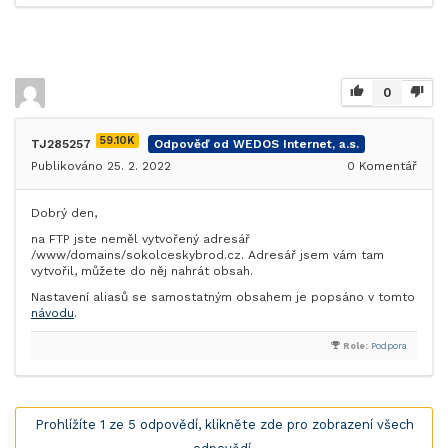
0
59.10K
TJ285257
Odpověď od WEDOS Internet, a.s.
Publikováno 25. 2. 2022
0
Komentář
Dobrý den,
na FTP jste neměl vytvořený adresář
/www/domains/sokolceskybrod.cz. Adresář jsem vám tam
vytvořil, můžete do něj nahrát obsah.
Nastavení aliasů se samostatným obsahem je popsáno v tomto
návodu
.
Role:
Podpora
Prohlížíte 1 ze 5 odpovědí, klikněte zde pro zobrazení všech