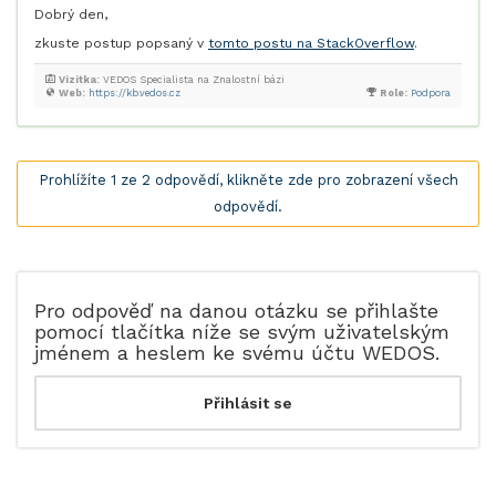
Dobrý den,
zkuste postup popsaný v
tomto postu na StackOverflow
.
Vizitka:
VEDOS Specialista na Znalostní bázi
Web:
https://kb.vedos.cz
Role:
Podpora
Prohlížíte 1 ze 2 odpovědí, klikněte zde pro zobrazení všech
odpovědí.
Pro odpověď na danou otázku se přihlašte
pomocí tlačítka níže se svým uživatelským
jménem a heslem ke svému účtu WEDOS.