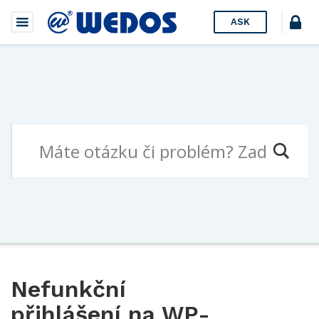
ASK
Nefunkční
přihlášení na WP-