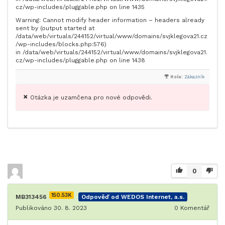
cz/wp-includes/pluggable.php on line 1435
Warning: Cannot modify header information – headers already
sent by (output started at
/data/web/virtuals/244152/virtual/www/domains/svjklegova21.cz
/wp-includes/blocks.php:576)
in /data/web/virtuals/244152/virtual/www/domains/svjklegova21.
cz/wp-includes/pluggable.php on line 1438
Role:
Zákazník
Otázka je uzamčena pro nové odpovědi.
0
150.53K
MB313456
Odpověď od WEDOS Internet, a.s.
Publikováno 30. 8. 2023
0
Komentář