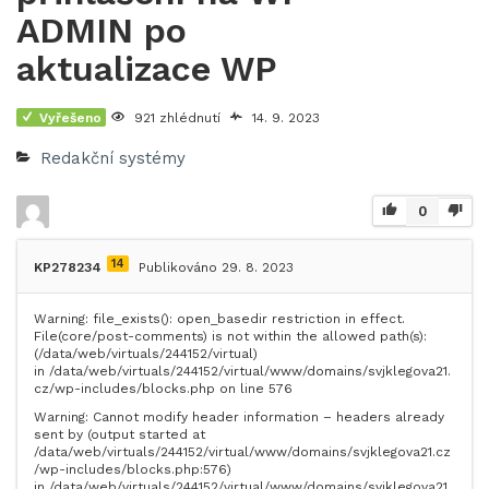
ADMIN po
aktualizace WP
Vyřešeno
921 zhlédnutí
14. 9. 2023
Redakční systémy
0
14
KP278234
Publikováno 29. 8. 2023
Warning: file_exists(): open_basedir restriction in effect.
File(core/post-comments) is not within the allowed path(s):
(/data/web/virtuals/244152/virtual)
in /data/web/virtuals/244152/virtual/www/domains/svjklegova21.
cz/wp-includes/blocks.php on line 576
Warning: Cannot modify header information – headers already
sent by (output started at
/data/web/virtuals/244152/virtual/www/domains/svjklegova21.cz
/wp-includes/blocks.php:576)
in /data/web/virtuals/244152/virtual/www/domains/svjklegova21.