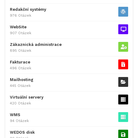
Redakční systémy
976 Otázek
WebSite
907 Otázek
Zákaznická administrace
895 Otázek
Fakturace
496 Otázek
Mailhosting
445 Otázek
Virtuální servery
420 Otázek
WMS
94 Otázek
WEDOS disk