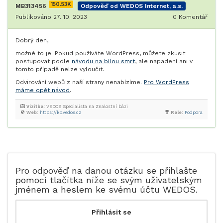
150.53K
MB313456
Odpověď od WEDOS Internet, a.s.
Publikováno 27. 10. 2023
0
Komentář
Dobrý den,
možné to je. Pokud používáte WordPress, můžete zkusit
postupovat podle
návodu na bílou smrt
, ale napadení ani v
tomto případě nelze vyloučit.
Odvirování webů z naší strany nenabízíme.
Pro WordPress
máme opět návod
.
Vizitka:
VEDOS Specialista na Znalostní bázi
Web:
https://kb.vedos.cz
Role:
Podpora
Pro odpověď na danou otázku se přihlašte
pomocí tlačítka níže se svým uživatelským
jménem a heslem ke svému účtu WEDOS.