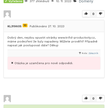
Domény
Vyřešeno
377 zhlédnutí
10. 11. 2023
0
10
KL319605
Publikováno 27. 10. 2023
Dobrý den, nejdou spustit stránky www.trifid-productivity.cz,
máme podezření že byly napadeny. Můžete prověřit? Případně
napsat jak postupovat dále? Děkuji
Role:
Zákazník
Otázka je uzamčena pro nové odpovědi.
0