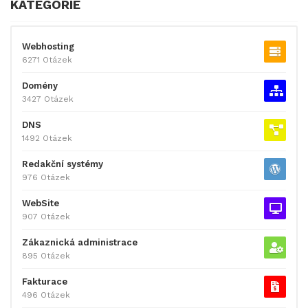
KATEGORIE
Webhosting
6271 Otázek
Domény
3427 Otázek
DNS
1492 Otázek
Redakční systémy
976 Otázek
WebSite
907 Otázek
Zákaznická administrace
895 Otázek
Fakturace
496 Otázek