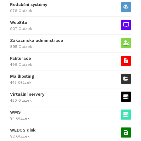
Redakční systémy
976 Otázek
WebSite
907 Otázek
Zákaznická administrace
895 Otázek
Fakturace
496 Otázek
Mailhosting
445 Otázek
Virtuální servery
420 Otázek
WMS
94 Otázek
WEDOS disk
92 Otázek