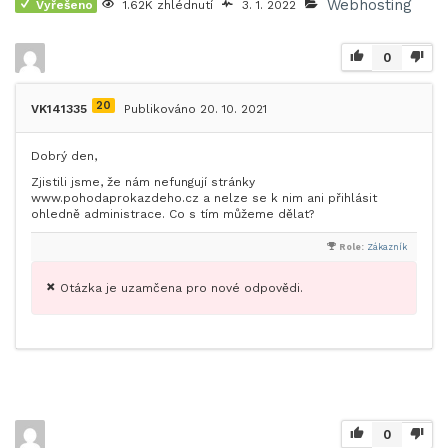
Webhosting
Vyřešeno
1.62K zhlédnutí
3. 1. 2022
0
20
VK141335
Publikováno 20. 10. 2021
Dobrý den,
Zjistili jsme, že nám nefungují stránky
www.pohodaprokazdeho.cz a nelze se k nim ani přihlásit
ohledně administrace. Co s tím můžeme dělat?
Role:
Zákazník
Otázka je uzamčena pro nové odpovědi.
0