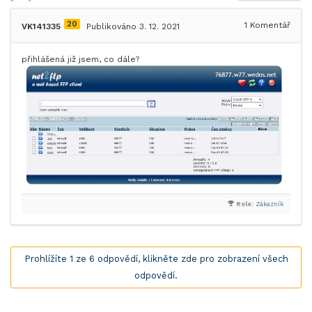
20
1
Komentář
VK141335
Publikováno 3. 12. 2021
přihlášená již jsem, co dále?
Role:
Zákazník
Prohlížíte 1 ze 6 odpovědí, klikněte zde pro zobrazení všech
odpovědí.