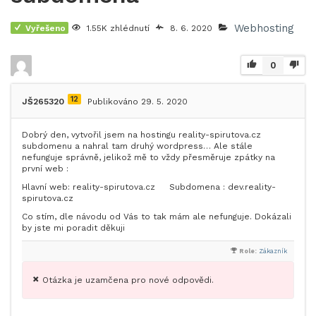
Webhosting
Vyřešeno
1.55K zhlédnutí
8. 6. 2020
0
12
JŠ265320
Publikováno 29. 5. 2020
Dobrý den, vytvořil jsem na hostingu reality-spirutova.cz
subdomenu a nahral tam druhý wordpress… Ale stále
nefunguje správně, jelikož mě to vždy přesměruje zpátky na
první web :
Hlavní web: reality-spirutova.cz Subdomena : dev.reality-
spirutova.cz
Co stím, dle návodu od Vás to tak mám ale nefunguje. Dokázali
by jste mi poradit děkuji
Role:
Zákazník
Otázka je uzamčena pro nové odpovědi.