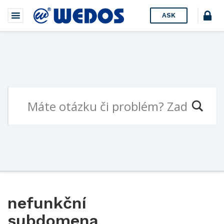
ASK
nefunkční
subdomena