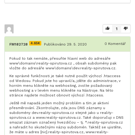
1
4.65K
0
Komentář
FM182728
Publikováno 29. 5. 2020
Pokud to tak nemáte, přesuňte hlavní web do adresáře
www\domains\reality-spirutova.cz , obsah subdomény pak
vložte do adresáře www\domains\dev.reality-spirutova.cz.
Ke správné funkčnosti je také nutné použít výchozí .htaccess
od Wedosu. Pokud jste ho upravil/a, jděte do administrace, v
horním menu klikněte na webhosting, zvolte požadovaný
webhosting a v levém menu klikněte na Nástroje. Na této
stránce najdete možnost obnovit výchozí .htaccess.
Ještě mě napadá jeden možný problém a tím je aktivní
přesměrování. Zkontrolujte, zda jsou DNS záznamy u
subdomény dev.reality-spirutova.cz stejné jako u reality-
spirutova.cz a www.reality-spirutova.cz. Také doporučuji v DNS
smazat záznam označený hvezdičou – tj. *.reality-spirutova.cz
a nahradit ho skutečnými názvy subdomén. Taktéž se ujistěte,
že máte u adres [nic].reality-spirutova.cz, www.reality-