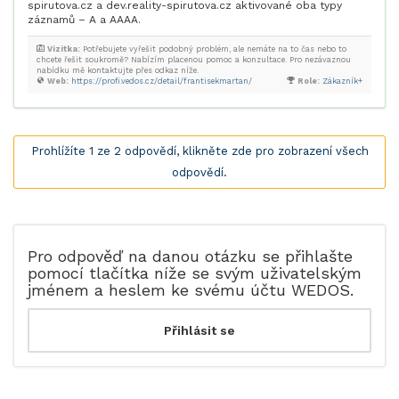
spirutova.cz a dev.reality-spirutova.cz aktivované oba typy
záznamů – A a AAAA.
Vizitka:
Potřebujete vyřešit podobný problém, ale nemáte na to čas nebo to
chcete řešit soukromě? Nabízím placenou pomoc a konzultace. Pro nezávaznou
nabídku mě kontaktujte přes odkaz níže.
Web:
https://profi.vedos.cz/detail/frantisekmartan/
Role:
Zákazník+
Prohlížíte 1 ze 2 odpovědí, klikněte zde pro zobrazení všech
odpovědí.
Pro odpověď na danou otázku se přihlašte
pomocí tlačítka níže se svým uživatelským
jménem a heslem ke svému účtu WEDOS.