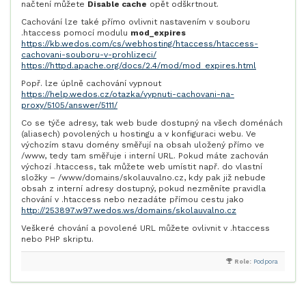
načtení můžete
Disable cache
opět odškrtnout.
Cachování lze také přímo ovlivnit nastavením v souboru
.htaccess pomocí modulu
mod_expires
https://kb.wedos.com/cs/webhosting/htaccess/htaccess-
cachovani-souboru-v-prohlizeci/
https://httpd.apache.org/docs/2.4/mod/mod_expires.html
Popř. lze úplně cachování vypnout
https://help.wedos.cz/otazka/vypnuti-cachovani-na-
proxy/5105/answer/5111/
Co se týče adresy, tak web bude dostupný na všech doménách
(aliasech) povolených u hostingu a v konfiguraci webu. Ve
výchozím stavu domény směřují na obsah uložený přímo ve
/www, tedy tam směřuje i interní URL. Pokud máte zachován
výchozí .htaccess, tak můžete web umístit např. do vlastní
složky – /www/domains/skolauvalno.cz, kdy pak již nebude
obsah z interní adresy dostupný, pokud nezměníte pravidla
chování v .htaccess nebo nezadáte přímou cestu jako
http://253897.w97.wedos.ws/domains/skolauvalno.cz
Veškeré chování a povolené URL můžete ovlivnit v .htaccess
nebo PHP skriptu.
Role:
Podpora