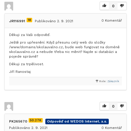
0
18
0
Komentář
JR116991
Publikováno 2. 9. 2021
Děkuji za Vaši odpověď.
Ještě pro upřesnění. Když přesunu celý web do složky
/www/domains/skolauvalno.cz, bude web fungovat na doméně
skolauvalno.cz a nebude třeba nic měnit? Najde si databázi a
pojede správně?
Děkuji za trpělivost.
Jiří Ranostaj
Role:
Zákazník
0
50.27K
PK265670
Odpověď od WEDOS Internet, a.s.
Publikováno 2. 9. 2021
0
Komentář