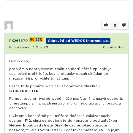
0
50.27K
PK265670
Odpověď od WEDOS Internet, a.s.
Publikováno 2. 9. 2021
0
Komentář
Dobrý den,
problém s neprojevením změn souborů běžně způsobuje
cachování prohlížeče, kdy je statický obsah ukládán do
mezipaměti pro rychlejší načítání.
Běžně tedy pomůže web načíst opětovně zkratkou
CTRL+SHIFT+R
.
Pomoci tedy při tvorbě webů může např. změna názvů souborů,
timestampy a jiná opatření zabraňující nebo upravující pravidla
cachování.
U Chrome konkrétně pak můžete dočasně zakázat cache
stiskem
F12
, čímž se dostanete do konzole a pod záložkou
Network
pak zaškrtněte
Disable cache
. Okno konzole
nezavírejte, ale rovnou stránku opětovně načtěte
F5
. Po jejím