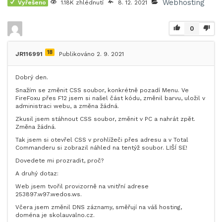
Webhosting
Vyřešeno
1.18K zhlédnutí
8. 12. 2021
0
18
JR116991
Publikováno 2. 9. 2021
Dobrý den.
Snažím se změnit CSS soubor, konkrétně pozadí Menu. Ve
FireFoxu přes F12 jsem si našel část kódu, změnil barvu, uložil v
administraci webu, a změna žádná.
Zkusil jsem stáhnout CSS soubor, změnit v PC a nahrát zpět.
Změna žádná.
Tak jsem si otevřel CSS v prohlížeči přes adresu a v Total
Commanderu si zobrazil náhled na tentýž soubor. LIŠÍ SE!
Dovedete mi prozradit, proč?
A druhý dotaz:
Web jsem tvořil provizorně na vnitřní adrese
253897.w97.wedos.ws.
Včera jsem změnil DNS záznamy, směřují na váš hosting,
doména je skolauvalno.cz.