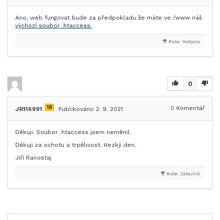
Ano, web fungovat bude za předpokladu že máte ve /www náš
výchozí soubor .htaccess.
Role:
Podpora
0
18
0
Komentář
JR116991
Publikováno 2. 9. 2021
Děkuji. Soubor .htaccess jsem neměnil.
Děkuji za ochotu a trpělivost. Hezký den.
Jiří Ranostaj
Role:
Zákazník