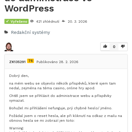
WordPress
Vyřešeno
421 zhlédnutí
20. 3. 2026
Redakční systémy
0
76
ZK135291
Publikováno 28. 2. 2026
Dobrý den,
na mém webu se objevilo několk příspěvků, které sjem tam
nedal, zejména na téma casino, online hry apod.
Chtěl jsem se přihlásit do administrace webu a příspěvky
vymazat.
Bohužel mi přihlášení nefunguje, prý chybné heslo/ jméno.
Požádal jsem o reset hesla, ale při kliknutí na odkaz z mailu na
obnovu hesla se mi zobrazí jen toto:
Warning: