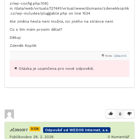
z/wp-config.php:106)
in /data/web/virtuals/127441/virtual/www/domains/zdenekkoptik
.cz/wp-includes/pluggable.php on line 1534
Ale změna hesla není možná, nic jiného na stránce není.
Co s tím mám prosím dělat?
Děkuji
Zdeněk Koptík
Role:
Zákazník
Otázka je uzamčena pro nové odpovědi.
0
9.13K
JČ390317
Odpověď od WEDOS Internet, a.s.
Publikováno 28. 2. 2026
0
Komentář