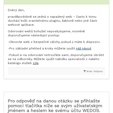
Dobrý den,
pravděpodobně se jedná o napadený web – často k tomu
dochází kvůli zranitelnému pluginu, šabloně nebo jiné části
webové aplikace.
Odvirování webů bohužel neposkytujeme, nicméně
doporučujeme následující postup:
-Obnovte web z bezpečné zálohy, pokud ji máte k dispozici.
-Pro základní přehled a kroky můžete využít
náš návod
.
-Pokud si na odvirování netroufáte sami, doporučujeme obrátit
se na odborníky. Můžete využít nabídku specialistů z našeho
katalogu služeb
zde
.
Role:
Podpora
Pro odpověď na danou otázku se přihlašte
pomocí tlačítka níže se svým uživatelským
jménem a heslem ke svému účtu WEDOS.