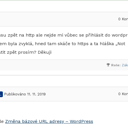
0
Kom
su zpět na http ale nejde mi vůbec se přihlásit do wordp
m byla zvyklá, hned tam skáče to https a ta hláška „Not
átit zpět prosím? Děkuji
Role:
Zák
0
Kom
.
Publikováno 11. 11. 2019
dle
Změna bázové URL adresy – WordPress