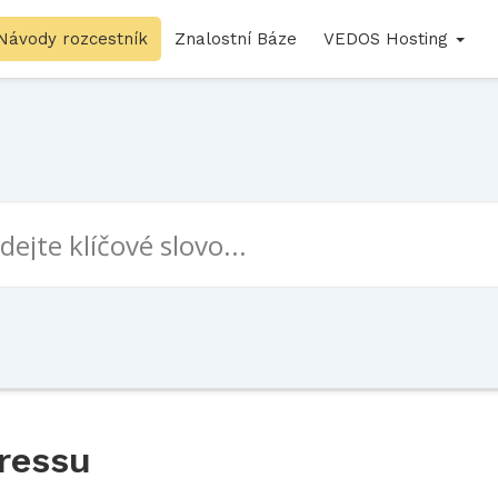
Návody rozcestník
Znalostní Báze
VEDOS Hosting
pressu