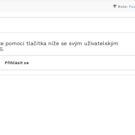
Role:
Po
te pomocí tlačítka níže se svým uživatelským
S.