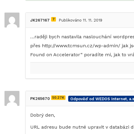
7
JK267167
Publikováno 11. 11. 2019
…raději bych nastavila naslouchání wordpres
přes http://www.tcmsun.cz/wp-admin/ jak jse
Found on Accelerator“ poradíte mi, jak to vr
50.27K
PK265670
Odpověď od WEDOS Internet, a.s
Dobrý den,
URL adresu bude nutné upravit v databázi 