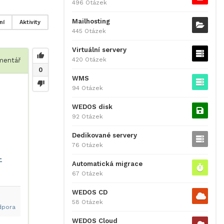
496 Otázek
Mailhosting
ní
Aktivity
445 Otázek
Virtuální servery
420 Otázek
entář
0
WMS
94 Otázek
WEDOS disk
92 Otázek
Dedikované servery
76 Otázek
-
Automatická migrace
67 Otázek
WEDOS CD
58 Otázek
dpora
WEDOS Cloud