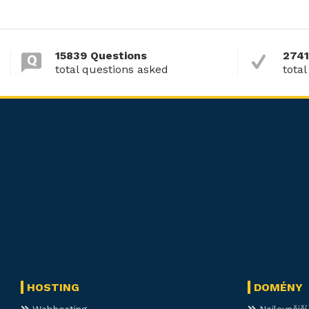
15839 Questions
2741
total questions asked
total
HOSTING
DOMÉNY