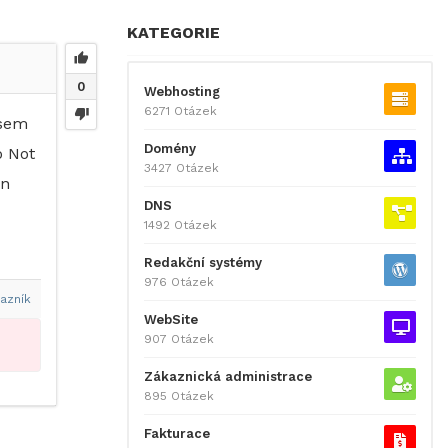
KATEGORIE
0
Webhosting
6271 Otázek
jsem
Domény
o Not
3427 Otázek
on
DNS
1492 Otázek
Redakční systémy
976 Otázek
azník
WebSite
907 Otázek
Zákaznická administrace
895 Otázek
Fakturace