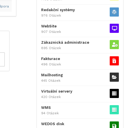
dpora
Redakční systémy
976 Otázek
WebSite
907 Otázek
Zákaznická administrace
895 Otázek
Fakturace
496 Otázek
Mailhosting
445 Otázek
Virtuální servery
420 Otázek
WMS
94 Otázek
WEDOS disk