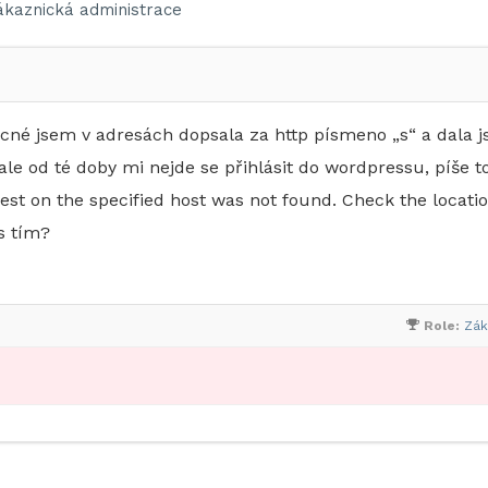
ákaznická administrace
cné jsem v adresách dopsala za http písmeno „s“ a dala 
le od té doby mi nejde se přihlásit do wordpressu, píše t
est on the specified host was not found. Check the locati
s tím?
Role:
Zák