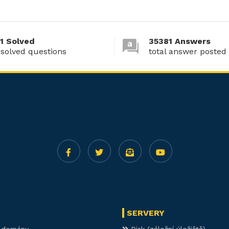
1 Solved
35381 Answers
 solved questions
total answer posted
SERVERY