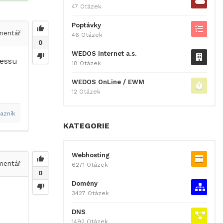
47 Otázek
Poptávky
entář
46 Otázek
0
WEDOS Internet a.s.
ressu
18 Otázek
WEDOS OnLine / EWM
12 Otázek
azník
KATEGORIE
Webhosting
entář
6271 Otázek
0
Domény
3427 Otázek
DNS
1492 Otázek