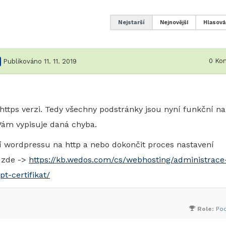
Nejstarší
Nejnovější
Hlasová
0
Kom
Publikováno 11. 11. 2019
https verzi. Tedy všechny podstránky jsou nyní funkční na
 Vám vypisuje daná chyba.
ní wordpressu na http a nebo dokončit proces nastavení
a zde ->
https://kb.wedos.com/cs/webhosting/administrace
t-certifikat/
Role:
Po