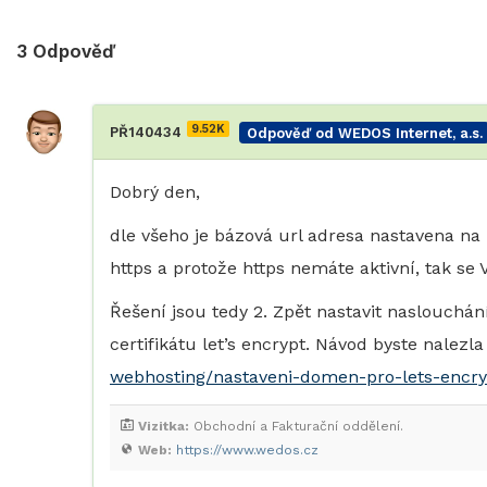
3
Odpověď
9.52K
PŘ140434
Odpověď od WEDOS Internet, a.s.
Dobrý den,
dle všeho je bázová url adresa nastavena na 
https a protože https nemáte aktivní, tak se
Řešení jsou tedy 2. Zpět nastavit naslouchá
certifikátu let’s encrypt. Návod byste nalezl
webhosting/nastaveni-domen-pro-lets-encryp
Vizitka:
Obchodní a Fakturační oddělení.
Web:
https://www.wedos.cz