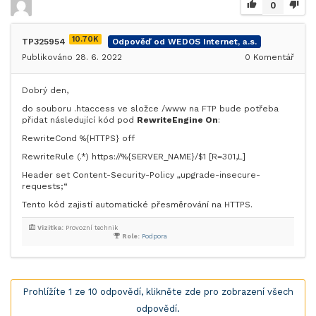
0
10.70K
TP325954
Odpověď od WEDOS Internet, a.s.
Publikováno 28. 6. 2022
0
Komentář
Dobrý den,
do souboru .htaccess ve složce /www na FTP bude potřeba
přidat následující kód pod
RewriteEngine On
:
RewriteCond %{HTTPS} off
RewriteRule (.*) https://%{SERVER_NAME}/$1 [R=301,L]
Header set Content-Security-Policy „upgrade-insecure-
requests;“
Tento kód zajistí automatické přesměrování na HTTPS.
Vizitka:
Provozní technik
Role:
Podpora
Prohlížíte 1 ze 10 odpovědí, klikněte zde pro zobrazení všech
odpovědí.