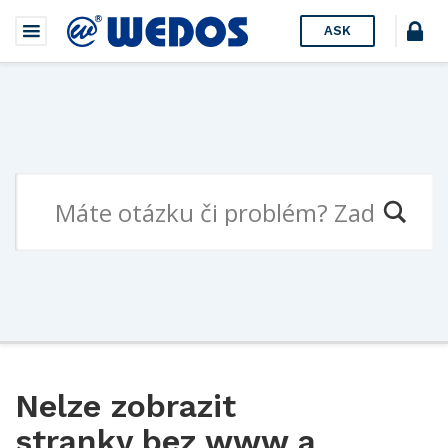
ASK
Nelze zobrazit
stranky bez www a