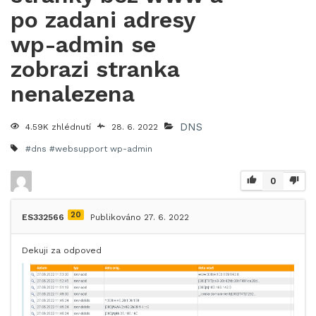
po zadani adresy
wp-admin se
zobrazi stranka
nenalezena
DNS
4.59K zhlédnutí
28. 6. 2022
#dns #websupport
wp-admin
0
20
ES332566
Publikováno 27. 6. 2022
Dekuji za odpoved