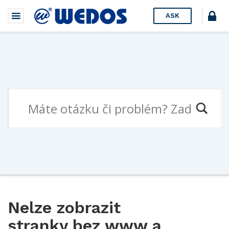
ASK
Nelze zobrazit
stranky bez www a