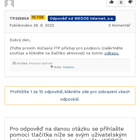
0
10.70K
TP325954
Odpověď od WEDOS Internet, a.s.
Publikováno 28. 6. 2022
0
Komentář
Dobrý den,
Zřiďte prosím dočasný FTP přístup pro podporu (zaškrtněte
souhlas a klikněte na tlačítko aktivovat) na tomto
odkazu.
Vizitka:
Provozní technik
Role:
Podpora
Prohlížíte 1 ze 10 odpovědí, klikněte zde pro zobrazení všech
odpovědí.
Pro odpověď na danou otázku se přihlašte
pomocí tlačítka níže se svým uživatelským