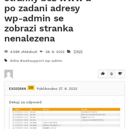
po zadani adresy
wp-admin se
zobrazi stranka
nenalezena
DNS
4.59K zhlédnutí
28. 6. 2022
#dns #websupport
wp-admin
0
20
ES332566
Publikováno 27. 6. 2022
Dekuji za odpoved