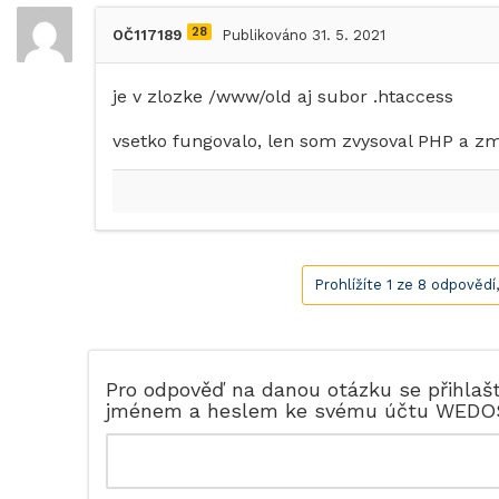
28
OČ117189
Publikováno 31. 5. 2021
je v zlozke /www/old aj subor .htaccess
vsetko fungovalo, len som zvysoval PHP a zme
Prohlížíte 1 ze 8 odpovědí
Pro odpověď na danou otázku se přihlaš
jménem a heslem ke svému účtu WEDO