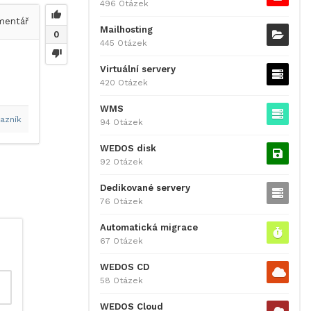
496 Otázek
entář
Mailhosting
0
445 Otázek
Virtuální servery
420 Otázek
WMS
azník
94 Otázek
WEDOS disk
92 Otázek
Dedikované servery
76 Otázek
Automatická migrace
67 Otázek
WEDOS CD
58 Otázek
WEDOS Cloud