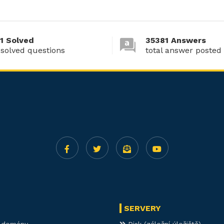
1 Solved
35381 Answers
 solved questions
total answer posted
SERVERY