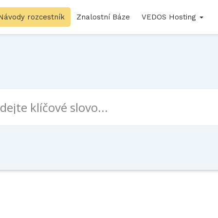
Návody rozcestník
Znalostní Báze
VEDOS Hosting