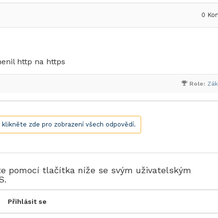
0
Kom
nil http na https
Role:
Zák
, klikněte zde pro zobrazení všech odpovědí.
te pomocí tlačítka níže se svým uživatelským
S.