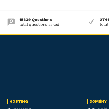
15839 Questions
2741
total questions asked
total
HOSTING
DOMÉNY