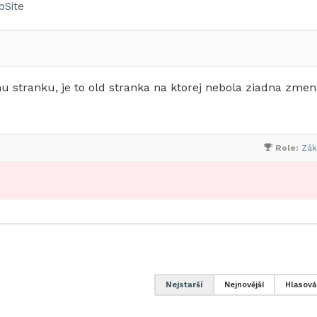
bSite
u stranku, je to old stranka na ktorej nebola ziadna zmen
Role:
Zák
Nejstarší
Nejnovější
Hlasová