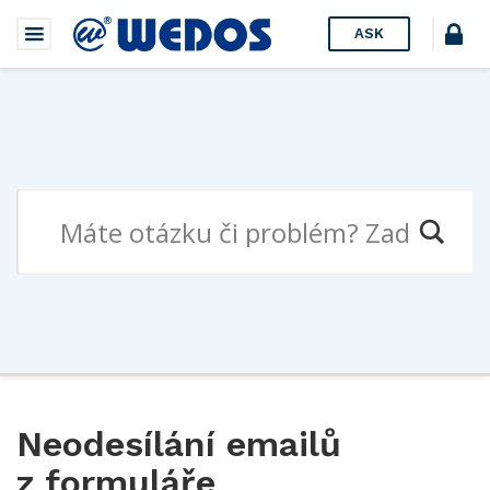
ASK
Neodesílání emailů
z formuláře