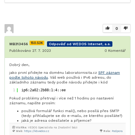
0
150.53K
MB313456
Odpověď od WEDOS Internet, a.s.
Publikováno 27. 7. 2023
0
Komentář
Dobrý den,
jako první přidejte na doménu laboratornisita.cz
SPF záznam
podle tohoto návodu
. Váš web používá i IPv6 adresu, do
základního záznamu tedy podle návodu přidejte i kód
1
ip6:2a02:2b88:1:4::ee
Pokud problémy přetrvají i více než 1 hodinu po nastavení
záznamu, napište prosím:
používá formulář funkci mail(), nebo posílá přes SMTP
(tedy: přihlašujete se do e-mailu, ze kterého posíláte?)
jaká je adresa odesílatele a příjemce?
Vizitka:
VEDOS Specialista na Znalostní bázi
Web:
https://kb.vedos.cz
Role:
Podpora