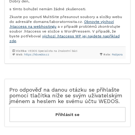
Dobrý den,
s tímto bohužel nemám žádné zkušenosti.
Zkuste po vypnutí MultiSite přesunout soubory a složky webu
do adresáře domains/laboratornisita.cz.
Obnovte výchozí
.htaccess na webhostingu
a v případě problémů zkontrolujte
soubor .htaccess ve složce s WordPressem. V případě, že
byste potřeboval
výchozí .htaccess WP jej najdete například
zde
.
Vizitka:
VEDOS Specialista na Znalostní bázi
Web:
https://kb.vedos.cz
Role:
Podpora
Pro odpověď na danou otázku se přihlašte
pomocí tlačítka níže se svým uživatelským
jménem a heslem ke svému účtu WEDOS.