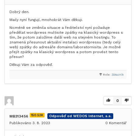
Dobrý den.
Maily nyní fungují, mnohokrát Vám děkuji.
Nicméně se změnila situace a ředitelství nyní požaduje
předělat wordpress multisite zpátky na klasický wordpress s
tím, že potom založíme další web na stejném hostingu. To
znamená přesunout aktuální instalaci wordpressu (tedy celý
web) zpátky do adresáře domains/laboratornisita. Je možné
přejít zpátky na klasický wordpress a potom provést tento
přesun?
Děkuji Vám za odpověď.
Role:
Zákazník
0
150.53K
MB313456
Odpověď od WEDOS Internet, a.s.
Publikováno 3. 8. 2023
0
Komentář