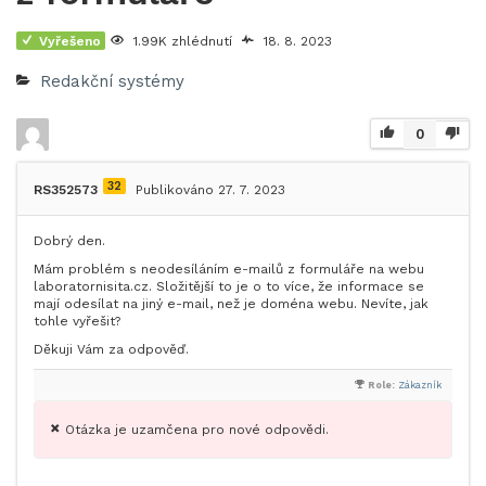
Vyřešeno
1.99K zhlédnutí
18. 8. 2023
Redakční systémy
0
32
RS352573
Publikováno 27. 7. 2023
Dobrý den.
Mám problém s neodesíláním e-mailů z formuláře na webu
laboratornisita.cz. Složitější to je o to více, že informace se
mají odesílat na jiný e-mail, než je doména webu. Nevíte, jak
tohle vyřešit?
Děkuji Vám za odpověď.
Role:
Zákazník
Otázka je uzamčena pro nové odpovědi.