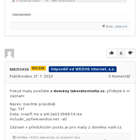
Role:
Zákazník
0
150.53K
MB313456
Odpověď od WEDOS Internet, a.s.
Publikováno 27. 7. 2023
0
Komentář
Pokud maily posíláte
z domény laboratornisita.cz
, přidejte k ní
záznam:
Název: (nechte prázdné)
Typ: TXT
Data: v=spf1 mx a ip6:2a02:2b88:1:4::ee
include:_spf.we.wedos.net -all
Záznam v předchozím postu je pro maily z domény vush.cz.
Vizitka:
VEDOS Specialista na Znalostní bázi