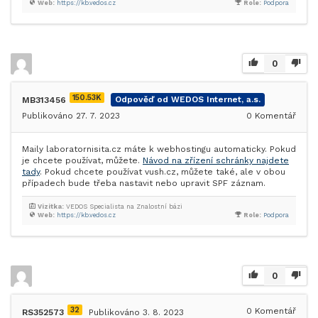
Web:
https://kb.vedos.cz
Role:
Podpora
0
150.53K
MB313456
Odpověď od WEDOS Internet, a.s.
Publikováno 27. 7. 2023
0
Komentář
Maily laboratornisita.cz máte k webhostingu automaticky. Pokud
je chcete používat, můžete.
Návod na zřízení schránky najdete
tady
. Pokud chcete používat vush.cz, můžete také, ale v obou
případech bude třeba nastavit nebo upravit SPF záznam.
Vizitka:
VEDOS Specialista na Znalostní bázi
Web:
https://kb.vedos.cz
Role:
Podpora
0
32
0
Komentář
RS352573
Publikováno 3. 8. 2023