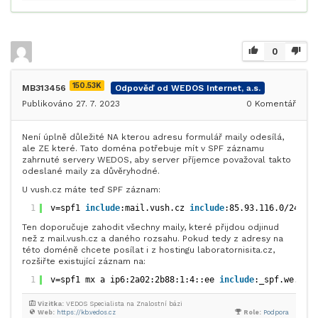
0
150.53K
MB313456
Odpověď od WEDOS Internet, a.s.
Publikováno 27. 7. 2023
0
Komentář
Není úplně důležité NA kterou adresu formulář maily odesílá,
ale ZE které. Tato doména potřebuje mít v SPF záznamu
zahrnuté servery WEDOS, aby server příjemce považoval takto
odeslané maily za důvěryhodné.
U vush.cz máte teď SPF záznam:
1
v=spf1 
include
:mail.vush.cz 
include
:85.93.116.0/24 ~a
Ten doporučuje zahodit všechny maily, které přijdou odjinud
než z mail.vush.cz a daného rozsahu. Pokud tedy z adresy na
této doméně chcete posílat i z hostingu laboratornisita.cz,
rozšiřte existující záznam na:
1
v=spf1 mx a ip6:2a02:2b88:1:4::ee 
include
:_spf.we.wed
Vizitka:
VEDOS Specialista na Znalostní bázi
Web:
https://kb.vedos.cz
Role:
Podpora