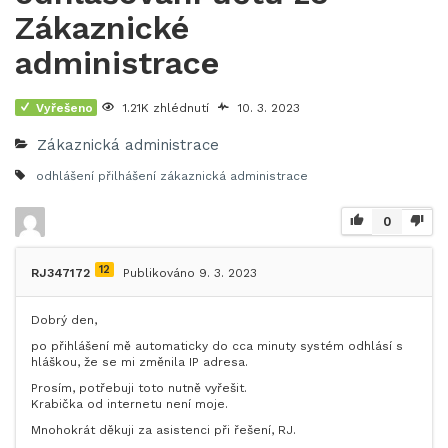
Zákaznické
administrace
Vyřešeno
1.21K zhlédnutí
10. 3. 2023
Zákaznická administrace
odhlášení
přilhášení
zákaznická administrace
0
12
RJ347172
Publikováno 9. 3. 2023
Dobrý den,
po přihlášení mě automaticky do cca minuty systém odhlásí s
hláškou, že se mi změnila IP adresa.
Prosím, potřebuji toto nutně vyřešit.
Krabička od internetu není moje.
Mnohokrát děkuji za asistenci při řešení, RJ.