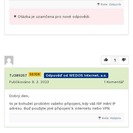
Role:
Zákazník
Otázka je uzamčena pro nové odpovědi.
1
59.10K
TJ285257
Odpověď od WEDOS Internet, a.s.
Publikováno 9. 3. 2023
1
Komentář
Dobrý den,
to je bohužel problém vašeho připojení, kdy váš ISP mění IP
adresu. Buď použijte jiné připojení k internetu nebo VPN.
Role:
Podpora