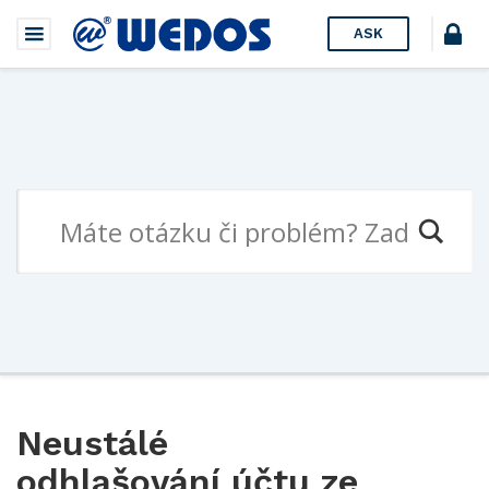
ASK
Neustálé
odhlašování účtu ze