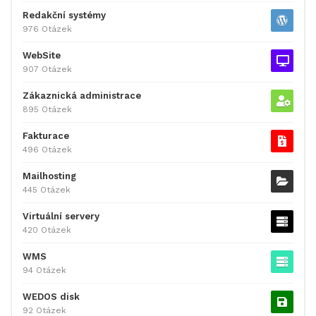
Redakční systémy
976 Otázek
WebSite
907 Otázek
Zákaznická administrace
895 Otázek
Fakturace
496 Otázek
Mailhosting
445 Otázek
Virtuální servery
420 Otázek
WMS
94 Otázek
WEDOS disk
92 Otázek