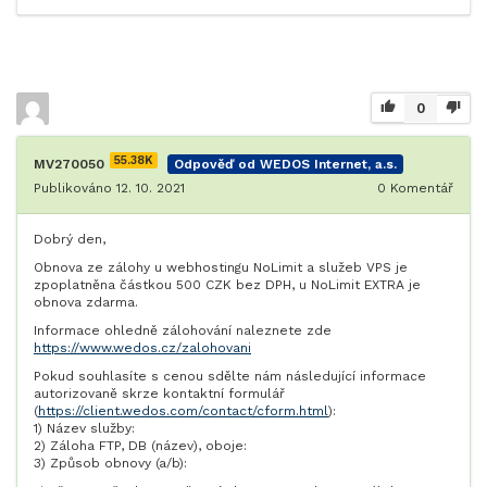
0
55.38K
MV270050
Odpověď od WEDOS Internet, a.s.
Publikováno 12. 10. 2021
0
Komentář
Dobrý den,
Obnova ze zálohy u webhostingu NoLimit a služeb VPS je
zpoplatněna částkou 500 CZK bez DPH, u NoLimit EXTRA je
obnova zdarma.
Informace ohledně zálohování naleznete zde
https://www.wedos.cz/zalohovani
Pokud souhlasíte s cenou sdělte nám následující informace
autorizovaně skrze kontaktní formulář
(
https://client.wedos.com/contact/cform.html
):
1) Název služby:
2) Záloha FTP, DB (název), oboje:
3) Způsob obnovy (a/b):