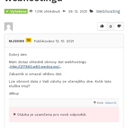
Webhosting
Vyřešeno
1.01K zhlédnutí
29. 12. 2021
0
10
MJ55189
Publikováno 12. 10. 2021
Dobrý den
Mám dotaz ohledně obnovy dat webhostingu
„
http://217880.w80.wedos.ws/
„.
Zákazník si smazal většinu dat.
Lze obnovit data z Vaší zálohy ze včerejšího dne. Kolik tato
služba stojí?
děkuji
Role:
Zákazník
Otázka je uzamčena pro nové odpovědi.