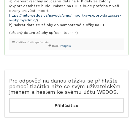
a) Přepsat všechny současné data na FTP daty ze zálohy
(export databáze bude umístěn na FTP a bude potřeba z Vaší
strany provést import
https://help.wedos.cz/navody/cms/import-a-export-databaze-
v-phpmyadmin/
)
b) Nahrát data ze zálohy do samostatné složky na FTP
(přesný datum zálohy upřesní technik)
Vizitka:
CMS specialista
Role:
Podpora
Pro odpověď na danou otázku se přihlašte
pomocí tlačítka níže se svým uživatelským
jménem a heslem ke svému účtu WEDOS.