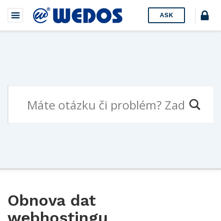
ASK
Obnova dat
webhostingu