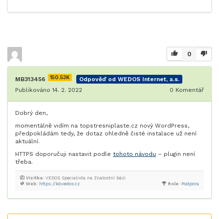
0
150.53K
MB313456
Odpověď od WEDOS Internet, a.s.
Publikováno 14. 2. 2022
0
Komentář
Dobrý den,
momentálně vidím na topstresniplaste.cz nový WordPress,
předpokládám tedy, že dotaz ohledně čisté instalace už není
aktuální.
HTTPS doporučuji nastavit podle
tohoto návodu
– plugin není
třeba.
Vizitka:
VEDOS Specialista na Znalostní bázi
Web:
https://kb.vedos.cz
Role:
Podpora