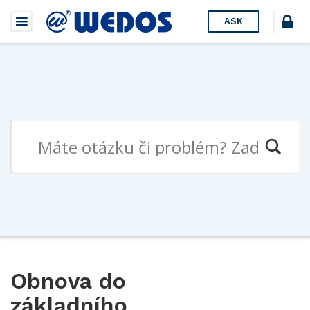
ASK
Obnova do
základního