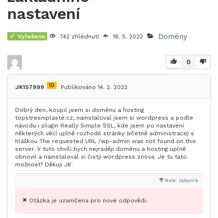
nastavení
Domény
Vyřešeno
742 zhlédnutí
18. 5. 2022
0
10
JK157999
Publikováno 14. 2. 2022
Dobrý den, koupil jsem si doménu a hosting
topstresniplaste.cz, nainstaloval jsem si wordpress a podle
návodu i plugin Really Simple SSL, kde jsem po nastavení
některých věcí uplně rozhodil stránky (včetně administrace) s
hláškou The requested URL /wp-admin was not found on this
server. V tuto chvíli bych nejraději doménu a hosting uplně
obnovil a nainstaloval si čistý wordpress znova. Je tu tato
možnost? Děkuji JK
Role:
Zákazník
Otázka je uzamčena pro nové odpovědi.