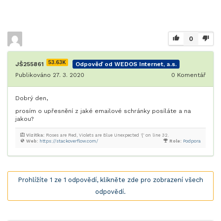
0
53.63K
JŠ255861
Odpověď od WEDOS Internet, a.s.
Publikováno 27. 3. 2020
0
Komentář
Dobrý den,
prosím o upřesnění z jaké emailové schránky posíláte a na
jakou?
Vizitka:
Roses are Red, Violets are Blue Unexpected '{' on line 32.
Web:
https://stackoverflow.com/
Role:
Podpora
Prohlížíte 1 ze 1 odpovědí, klikněte zde pro zobrazení všech
odpovědí.