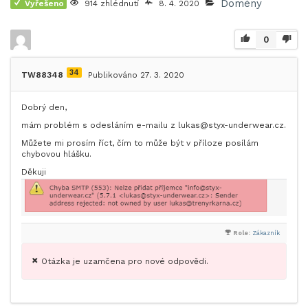
Domény
Vyřešeno
914 zhlédnutí
8. 4. 2020
0
34
TW88348
Publikováno 27. 3. 2020
Dobrý den,
mám problém s odesláním e-mailu z lukas@styx-underwear.cz.
Můžete mi prosím říct, čím to může být v příloze posílám
chybovou hlášku.
Děkuji
Role:
Zákazník
Otázka je uzamčena pro nové odpovědi.