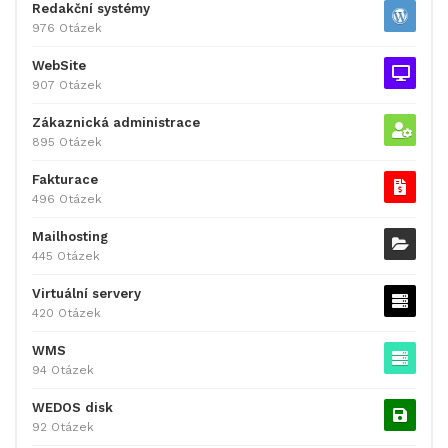
Redakční systémy
976 Otázek
WebSite
907 Otázek
Zákaznická administrace
895 Otázek
Fakturace
496 Otázek
Mailhosting
445 Otázek
Virtuální servery
420 Otázek
WMS
94 Otázek
WEDOS disk
92 Otázek