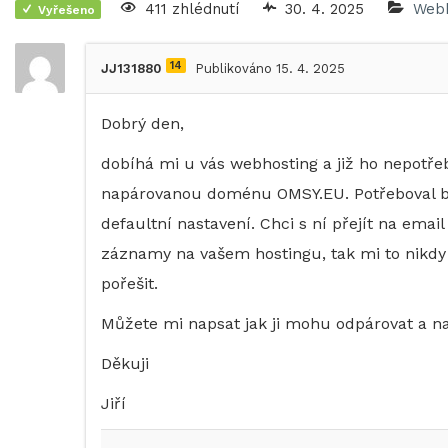
411 zhlédnutí
30. 4. 2025
Webh
Vyřešeno
14
JJ131880
Publikováno 15. 4. 2025
Dobrý den,
dobíhá mi u vás webhosting a již ho nepotře
napárovanou doménu OMSY.EU. Potřeboval b
defaultní nastavení. Chci s ní přejít na emai
záznamy na vašem hostingu, tak mi to nikdy 
pořešit.
Můžete mi napsat jak ji mohu odpárovat a n
Děkuji
Jiří