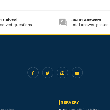
1 Solved
35381 Answers
 solved questions
total answer posted
SERVERY