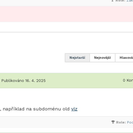
Role:
Zák
Nejstarší
Nejnovější
Hlasová
0
Kom
Publikováno 16. 4. 2025
u, například na subdoménu old
viz
Role:
Po