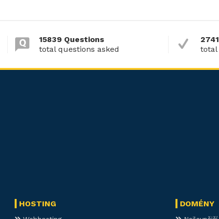
15839 Questions
2741
total questions asked
total
HOSTING
DOMÉNY