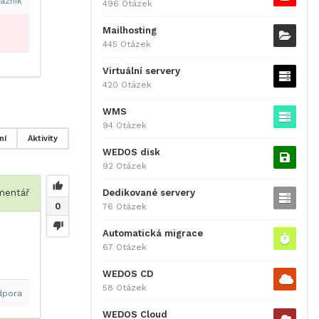
azník
496 Otázek
Mailhosting
445 Otázek
Virtuální servery
420 Otázek
WMS
94 Otázek
ní
Aktivity
WEDOS disk
92 Otázek
Dedikované servery
entář
0
76 Otázek
Automatická migrace
67 Otázek
WEDOS CD
58 Otázek
dpora
WEDOS Cloud