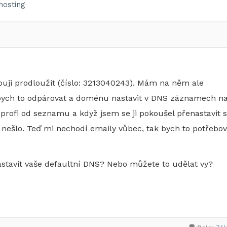
osting
buji prodloužit (číslo: 3213040243). Mám na něm ale
ych to odpárovat a doménu nastavit v DNS záznamech n
l profi od seznamu a když jsem se ji pokoušel přenastavit 
nešlo. Teď mi nechodí emaily vůbec, tak bych to potřebov
astavit vaše defaultní DNS? Nebo můžete to udělat vy?