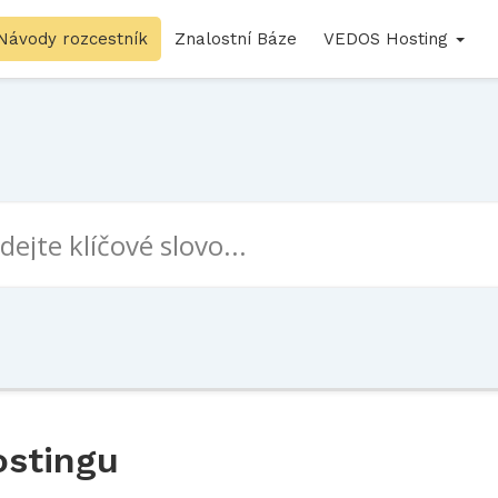
Návody rozcestník
Znalostní Báze
VEDOS Hosting
ostingu