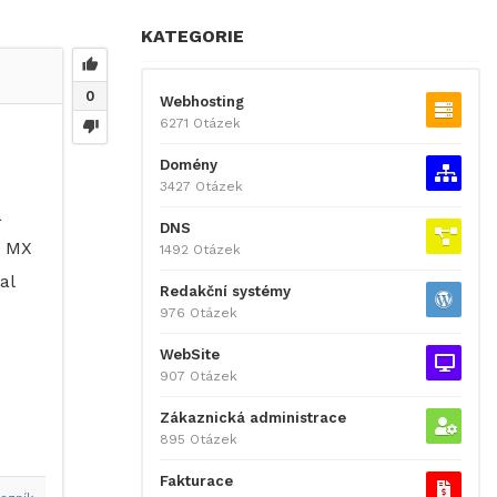
KATEGORIE
0
Webhosting
6271 Otázek
Domény
3427 Otázek
a
DNS
s MX
1492 Otázek
al
Redakční systémy
976 Otázek
WebSite
907 Otázek
Zákaznická administrace
895 Otázek
Fakturace