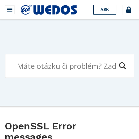
ASK
OpenSSL Error
messages