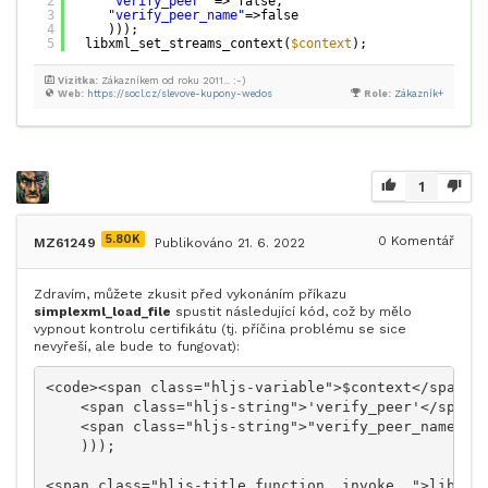
2
'verify_peer'
=> false, 
3
"verify_peer_name"
=>false
4
)));
5
libxml_set_streams_context(
$context
);
Vizitka:
Zákazníkem od roku 2011... :-)
Web:
https://socl.cz/slevove-kupony-wedos
Role:
Zákazník+
1
5.80K
0
Komentář
MZ61249
Publikováno 21. 6. 2022
Zdravím, můžete zkusit před vykonáním příkazu
simplexml_load_file
spustit následující kód, což by mělo
vypnout kontrolu certifikátu (tj. příčina problému se sice
nevyřeší, ale bude to fungovat):
<code><span class="hljs-variable">$context</span> =
    <span class="hljs-string">'verify_peer'</span> 
    <span class="hljs-string">"verify_peer_name"</s
    )));

<span class="hljs-title function_ invoke__">libxml