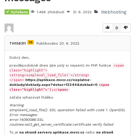
Webhosting
Vyřešeno
1.46K zhlédnutí
21. 6. 2022
0
36
TH158311
Publikováno 20. 6. 2022
Dobrý den,
pravděpodobně dnes (ale jistý si nejsem) mi PHP funkce
<span
class="highlight">
<strong>simplexml_load_file('</strong>
https://aplikace.mvcr.cz/neplatne-
</span>
doklady/doklady.aspx?dotaz=13246&doklad=0
<span
class="highlight">');</span>
začala vyhazovat hlášku:
Warning
simplexml_load_file(): SSL operation failed with code 1. OpenSSL
Error messages:
error:14090086:SSL
routines:ssl3_get_server_certificate:certificate verify failed
To je
na straně serveru
aplikace.mvcr.cz
nebo
na straně