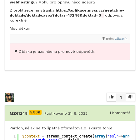
webhostingu
? Mohu pro opravu něco udělat?
Z prohlížeče mi stránka
https://aplikace.mvcr.cz/neplatne-
doklady/doklady.aspx?dotaz=13246&doklad=0
odpovídá
korektně.
Moc děkuji.
Role:
Zákazník
Otázka je uzamčena pro nové odpovědi.
1
5.80K
1
Komentář
MZ61249
Publikováno 21. 6. 2022
Pardon, nějak se to špatně zformátovalo, zkuste tohle:
1
$context
= stream_context_create(
array
(
'ssl'
=>
array
(