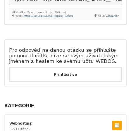
Vizitka:
Zákazníkem od roku 2011... :-)
Web:
https://socl.cz/slevove-kupony-wedos
Role:
Zákazník+
Pro odpověď na danou otázku se přihlašte
pomocí tlačítka níže se svým uživatelským
jménem a heslem ke svému účtu WEDOS.
KATEGORIE
Webhosting
6271 Otázek