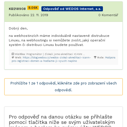
8.06K
KB218908
Odpověď od WEDOS Internet, a.s.
Publikováno 22. 11. 2019
0
Komentář
Dobrý den,
na webhostinzích máme individuálně nastavené distrubuce
Linuxu, na webhostingu si nemůžete zvolit, jaký operační
systém či distribuci Linuxu budete používat.
Vizitka:
Programátor | Získali jsme akreditaci ICANN ...
Web:
https://blog.wedos.cz/wedos-ziskal-akreditaci-icann-
Role:
Podpora
pro-registraci-domen-a-hodlame-ji-vyuzit-naplno
Prohlížíte 1 ze 1 odpovědí, klikněte zde pro zobrazení všech
odpovědí.
Pro odpověď na danou otázku se přihlašte
pomocí tlačítka níže se svým uživatelským