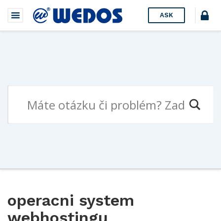
ASK
operacni system
webhostingu