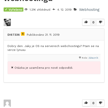
Webhosting
Vyřešeno
1.21K zhlédnutí
4. 12. 2019
0
6
DI67336
Publikováno 21. 11. 2019
Dobry den. Jaky je OS na serverech webchostingu? Ptam se na
verze lynuxu
Role:
Zákazník
Otázka je uzamčena pro nové odpovědi.
0