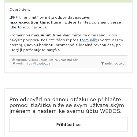
Dobrý den,
„PHP time limit“ by měla odpovídat nastavení
max_execution_time
, které najdete tamtéž co změnu verze
(
dle tohoto návodu
).
Proměnnou
max_input_time
Vám může na omezenou dobu
navýšit podpora. Pošlete žádost přes
formulář;
uveďte název
hostingu, novou hodnotu proměnné a ideálně rovnou čas, po
který ji potřebujete navýšit.
Vizitka:
VEDOS Specialista na Znalostní bázi
Web:
https://kb.vedos.cz
Role:
Podpora
Pro odpověď na danou otázku se přihlašte
pomocí tlačítka níže se svým uživatelským
jménem a heslem ke svému účtu WEDOS.