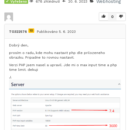
Webhosting
Vyřešeno
678 zhlédnutí
20. 6. 2023
0
10
TO322576
Publikováno 5. 6. 2023
Dobrý den,
prosím o radu, kde mohu nastavit php dle prilozeneho
obrazku. Pripadne to rovnou nastavit.
Verzi PHP jsem nasel a upravil. Jde mi o max input time a php
time limit. dekuji
J.