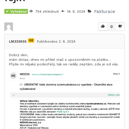
Fakturace
Vyřešeno
754 zhlédnutí
19. 8. 2024
0
68
LM333655
Publikováno 2. 8. 2024
Dobrý den,
mám dotaz, dnes mi přišel mail s upozorněním na platbu…
Přijde mi nějaký podezřelý, tak se raději zeptám, zda je od vás.