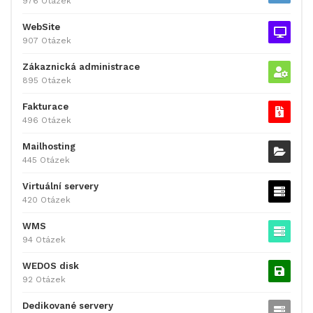
976 Otázek
WebSite
907 Otázek
Zákaznická administrace
895 Otázek
Fakturace
496 Otázek
Mailhosting
445 Otázek
Virtuální servery
420 Otázek
WMS
94 Otázek
WEDOS disk
92 Otázek
Dedikované servery