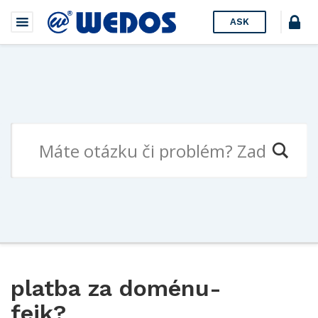
ASK
platba za doménu-
fejk?