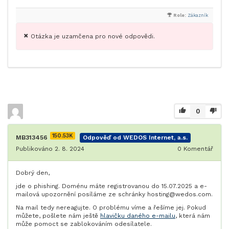
Role:
Zákazník
Otázka je uzamčena pro nové odpovědi.
0
150.53K
MB313456
Odpověď od WEDOS Internet, a.s.
Publikováno 2. 8. 2024
0
Komentář
Dobrý den,
jde o phishing. Doménu máte registrovanou do 15.07.2025 a e-
mailová upozornění posíláme ze schránky hosting@wedos.com.
Na mail tedy nereagujte. O problému víme a řešíme jej. Pokud
můžete, pošlete nám ještě
hlavičku daného e-mailu
, která nám
může pomoct se zablokováním odesílatele.