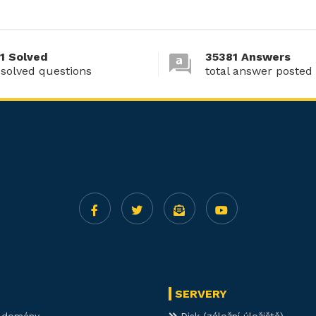
1 Solved
35381 Answers
 solved questions
total answer posted
SERVERY