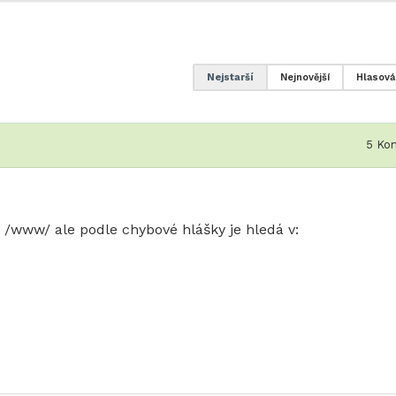
Nejstarší
Nejnovější
Hlasová
5
Kom
 /www/ ale podle chybové hlášky je hledá v: