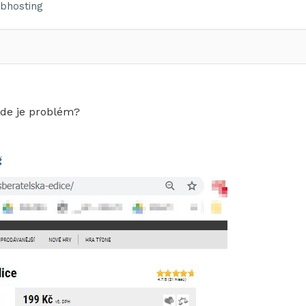
bhosting
Kde je problém?
g