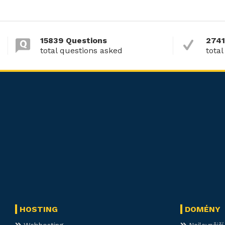
15839 Questions
2741
total questions asked
total
HOSTING
DOMÉNY