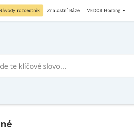
Návody rozcestník
Znalostní Báze
VEDOS Hosting
pné