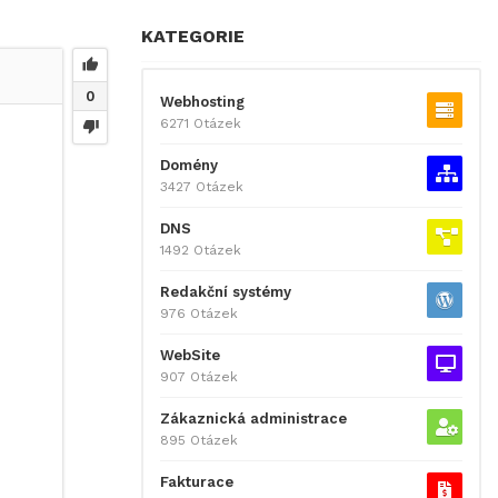
KATEGORIE
0
Webhosting
6271 Otázek
Domény
3427 Otázek
DNS
1492 Otázek
Redakční systémy
976 Otázek
WebSite
907 Otázek
Zákaznická administrace
895 Otázek
Fakturace