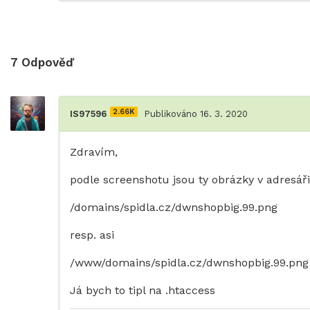
7
Odpověď
2.66K
IS97596
Publikováno 16. 3. 2020
Zdravím,
podle screenshotu jsou ty obrázky v adresáři
/domains/spidla.cz/dwnshopbig.99.png
resp. asi
/www/domains/spidla.cz/dwnshopbig.99.png
Já bych to tipl na .htaccess