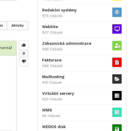
Redakční systémy
976 Otázek
ní
Aktivity
WebSite
907 Otázek
Zákaznická administrace
entář
895 Otázek
0
Fakturace
496 Otázek
Mailhosting
445 Otázek
Virtuální servery
420 Otázek
WMS
94 Otázek
WEDOS disk