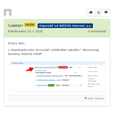
0
59.10K
TJ285257
Odpověď od WEDOS Internet, a.s.
Publikováno 23. 1. 2025
0
Komentář
Dobrý den,
v objednávkovém formuláři odtáhněte nabídku “ Monitoring
domény WEDOS EWM“
Role:
Podpora