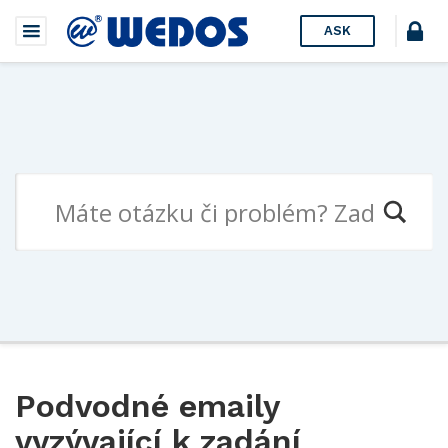
ASK
Podvodné emaily
vyzývající k zadání