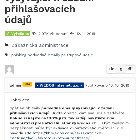
přihlašovacích
údajů
Vyřešeno
2.97K zhlédnutí
12. 11. 2019
Zákaznická administrace
phishing
podvodné emaily
přístupové údaje
0
504
admin
- WEDOS Internet, a.s. -
Publikováno 16. 10. 2019
Dobrý den,
opět se objevily
podvodné emaily vyznívající k zadání
přihlašovacích údajů
. Buďte opatrní kam své údaje zadáváte.
Pokud si nejste na 100% jistí, tak raději navštivte svou
administraci přes oficiální stránky wedos.cz.
Jistým zvýšením
bezpečnosti může být aktivace dvoufázového ověřování dle
návodu zde
https://kb.wedos.com/cs/zakaznicke-
centrum/dvou-faktorova-otp-autentizace/