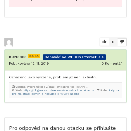
0
8.06K
KB218908
Odpověď od WEDOS Internet, a.s.
Publikováno 12. 11. 2019
0
Komentář
Označeno jako vyřízené, problém již není aktuální.
Vizitka:
Programátor | Získali jsme akreditaci ICANN ...
Web:
https://blog.wedos.cz/wedos-ziskal-akreditaci-icann-
Role:
Podpora
pro-registraci-domen-a-hodlame-ji-vyuzit-naplno
Pro odpověď na danou otázku se přihlašte