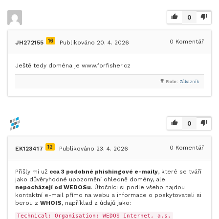
0
16
0
Komentář
JH272155
Publikováno 20. 4. 2026
Ještě tedy doména je www.forfisher.cz
Role:
Zákazník
0
12
0
Komentář
EK123417
Publikováno 23. 4. 2026
Přišly mi už
cca 3 podobné phishingové e-maily
, které se tváří
jako důvěryhodné upozornění ohledně domény, ale
nepocházejí od WEDOSu
. Útočníci si podle všeho najdou
kontaktní e-mail přímo na webu a informace o poskytovateli si
berou z
WHOIS
, například z údajů jako:
Technical: Organisation: WEDOS Internet, a.s.