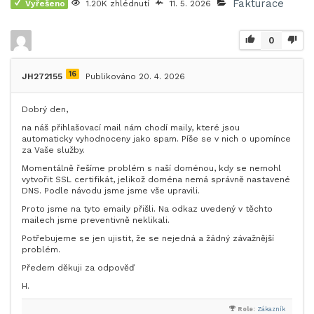
Fakturace
Vyřešeno
1.20K zhlédnutí
11. 5. 2026
0
16
JH272155
Publikováno 20. 4. 2026
Dobrý den,
na náš přihlašovací mail nám chodí maily, které jsou
automaticky vyhodnoceny jako spam. Píše se v nich o upomínce
za Vaše služby.
Momentálně řešíme problém s naší doménou, kdy se nemohl
vytvořit SSL certifikát, jelikož doména nemá správně nastavené
DNS. Podle návodu jsme jsme vše upravili.
Proto jsme na tyto emaily přišli. Na odkaz uvedený v těchto
mailech jsme preventivně neklikali.
Potřebujeme se jen ujistit, že se nejedná a žádný závažnější
problém.
Předem děkuji za odpověď
H.
Role:
Zákazník