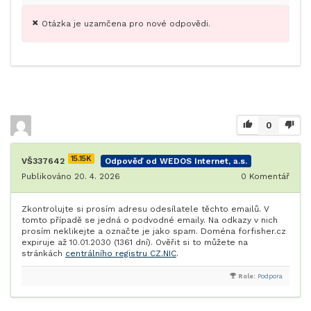
Otázka je uzamčena pro nové odpovědi.
0
15.15K
VŠ337642
Odpověď od WEDOS Internet, a.s.
Publikováno 20. 4. 2026
0
Komentář
Zkontrolujte si prosím adresu odesílatele těchto emailů. V
tomto případě se jedná o podvodné emaily. Na odkazy v nich
prosím neklikejte a označte je jako spam. Doména forfisher.cz
expiruje až 10.01.2030 (1361 dní). Ověřit si to můžete na
stránkách
centrálního registru CZ.NIC
.
Role:
Podpora