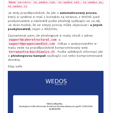
Name servers: ns.wedos.com, ns.wedos.net, ns.wedos.eu,
ns.wedos.cz
Je tedy pravděpodobné, že jde o
automatizovaný proces
,
který si vytáhne e-mail z kontaktu na stránce, z WHOIS zjistí
poskytovatele a následně pošle phishing vydávající se za něj.
Je dost možné, že se stejný princip může objevovat i
u jiných
poskytovatelů
, nejen u WEDOSu.
Zaznamenal jsem, že phishingové e-maily chodí z adres
a
support@cyberstructural.com
. Odkaz z analyzovaného e-
support@gruppocomodini.com
mailu vede na pravděpodobně kompromitovaný web
. Podle zjištěných informací jde
terranostra-bucchianico.it
o
phishingovou kampaň
využívající cizí nebo kompromitované
domény.
Stay safe.