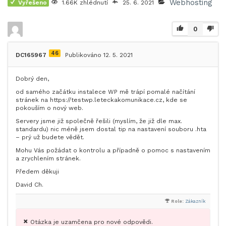
Webhosting
Vyřešeno
1.66K zhlédnutí
25. 6. 2021
0
46
DC165967
Publikováno 12. 5. 2021
Dobrý den,
od samého začátku instalece WP mě trápí pomalé načítání
stránek na https://testwp.leteckakomunikace.cz, kde se
pokouším o nový web.
Servery jsme již společně řešili (myslím, že již dle max.
standardu) nic méně jsem dostal tip na nastavení souboru .hta
– prý už budete vědět.
Mohu Vás požádat o kontrolu a případně o pomoc s nastavením
a zrychlením stránek.
Předem děkuji
David Ch.
Role:
Zákazník
Otázka je uzamčena pro nové odpovědi.