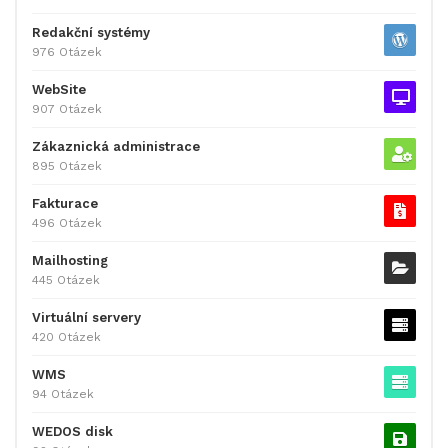
Redakční systémy
976 Otázek
WebSite
907 Otázek
Zákaznická administrace
895 Otázek
Fakturace
496 Otázek
Mailhosting
445 Otázek
Virtuální servery
420 Otázek
WMS
94 Otázek
WEDOS disk