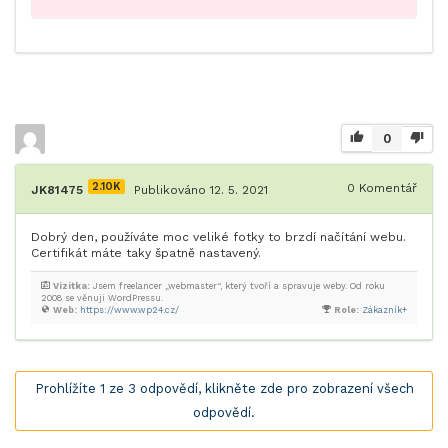
0
2.10K
0
Komentář
JK81475
Publikováno 12. 5. 2021
Dobrý den, používáte moc veliké fotky to brzdí načítání webu.
Certifikát máte taky špatně nastavený.
Vizitka:
Jsem freelancer „webmaster“, který tvoří a spravuje weby. Od roku
2008 se věnuji WordPressu.
Web:
https://www.wp24.cz/
Role:
Zákazník+
Prohlížíte 1 ze 3 odpovědí, klikněte zde pro zobrazení všech
odpovědí.