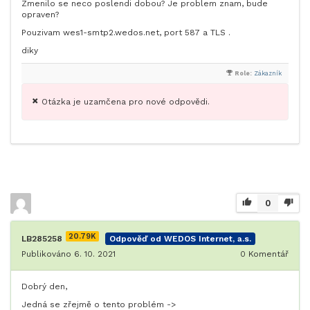
Zmenilo se neco poslendi dobou? Je problem znam, bude
opraven?
Pouzivam wes1-smtp2.wedos.net, port 587 a TLS .
diky
Role:
Zákazník
Otázka je uzamčena pro nové odpovědi.
0
20.79K
LB285258
Odpověď od WEDOS Internet, a.s.
Publikováno 6. 10. 2021
0
Komentář
Dobrý den,
Jedná se zřejmě o tento problém ->