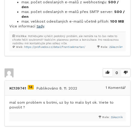
max. počet odeslaných e-mailů z webhostingu:
500 /
den
max. počet odeslaných e-mailů přes SMTP server:
500 /
den
max. velikost odesílaných e-mailů včetně příloh:
100 MB
Více informací
tady
.
Vizitka:
Potřebujete vyřešit podobný problém, ale nemáte na to čas nebo to
chcete řešit soukromě? Nabízím placenou pomoc a konzultace. Pro nezávaznou
nabídku mě kontaktujte přes odkaz níže.
Web:
https://profi.vedos.cz/detail/frantisekmartan/
Role:
Zákazník+
0
14
1
Komentář
KC139741
Publikováno 8. 11. 2022
mal som problem s botmi, uz by to malo byt ok. Viete to
povolit ?
Role:
Zákazník