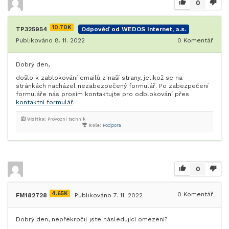
0
10.70K
TP325954
Odpověď od WEDOS Internet, a.s.
Publikováno 8. 11. 2022
0
Komentář
Dobrý den,
došlo k zablokování emailů z naší strany, jelikož se na
stránkách nacházel nezabezpečený formulář. Po zabezpečení
formuláře nás prosím kontaktujte pro odblokování přes
kontaktní formulář
.
Vizitka:
Provozní technik
Role:
Podpora
0
4.65K
0
Komentář
FM182728
Publikováno 7. 11. 2022
Dobrý den, nepřekročil jste následující omezení?