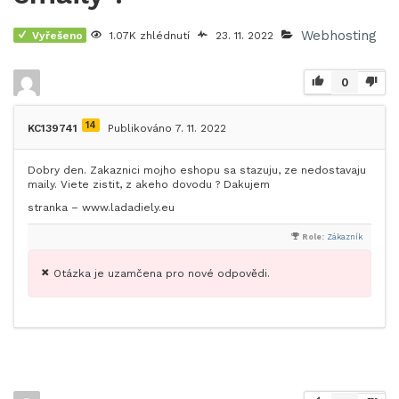
Webhosting
Vyřešeno
1.07K zhlédnutí
23. 11. 2022
0
14
KC139741
Publikováno 7. 11. 2022
Dobry den. Zakaznici mojho eshopu sa stazuju, ze nedostavaju
maily. Viete zistit, z akeho dovodu ? Dakujem
stranka – www.ladadiely.eu
Role:
Zákazník
Otázka je uzamčena pro nové odpovědi.