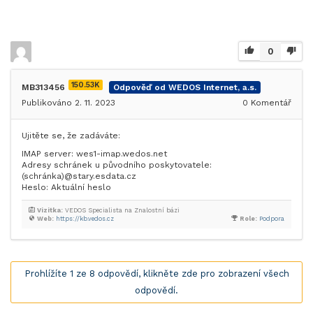
0
150.53K
MB313456
Odpověď od WEDOS Internet, a.s.
Publikováno 2. 11. 2023
0
Komentář
Ujitěte se, že zadáváte:
IMAP server: wes1-imap.wedos.net
Adresy schránek u původního poskytovatele:
(schránka)@stary.esdata.cz
Heslo: Aktuální heslo
Vizitka:
VEDOS Specialista na Znalostní bázi
Web:
https://kb.vedos.cz
Role:
Podpora
Prohlížíte 1 ze 8 odpovědí, klikněte zde pro zobrazení všech
odpovědí.