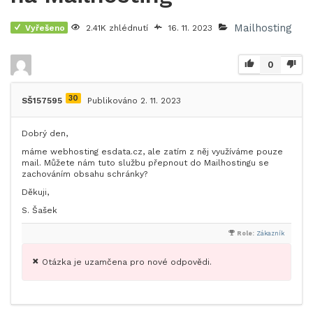
Mailhosting
Vyřešeno
2.41K zhlédnutí
16. 11. 2023
0
30
SŠ157595
Publikováno 2. 11. 2023
Dobrý den,
máme webhosting esdata.cz, ale zatím z něj využíváme pouze
mail. Můžete nám tuto službu přepnout do Mailhostingu se
zachováním obsahu schránky?
Děkuji,
S. Šašek
Role:
Zákazník
Otázka je uzamčena pro nové odpovědi.