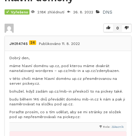
DNS
Vyřešeno
2.18K zhlédnutí
26. 8. 2022
0
24
JH314745
Publikováno 11. 8. 2022
Dobrý den,
máme hlavní doménu up.cz, pod kterou máme dvakrát
nainstalovaný wordpres – up.cz/mib-in a up.cz/zdenybazen.
v této chvíli máme hlavní doménu up.cz přesměrovanou na
server pickey.cz.
bohužel. když zadám up.cz/mib-in přeskočí to na pickey také.
budu během 14ti dnů převádět doménu mib-in.cz k nám a pak ji
nasměrovávat na složku pod up.cz.
Poraďte prosím, co s tím udělat, aby se mi stránky ze složek
pod up nepřesměrovávali na pickey.cz:
Role:
Zákazník