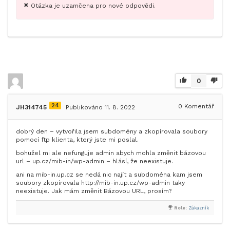
Otázka je uzamčena pro nové odpovědi.
0
24
0
Komentář
JH314745
Publikováno 11. 8. 2022
dobrý den – vytvořila jsem subdomény a zkopírovala soubory
pomocí ftp klienta, který jste mi poslal.
bohužel mi ale nefunguje admin abych mohla změnit bázovou
url – up.cz/mib-in/wp-admin – hlásí, že neexistuje.
ani na mib-in.up.cz se nedá nic najít a subdoména kam jsem
soubory zkopírovala http://mib-in.up.cz/wp-admin taky
neexistuje. Jak mám změnit Bázovou URL, prosím?
Role:
Zákazník