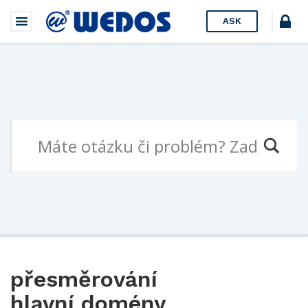
ASK
přesměrování
hlavní domény