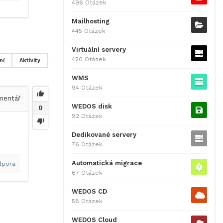
496 Otázek
Mailhosting
445 Otázek
Virtuální servery
420 Otázek
ní
Aktivity
WMS
94 Otázek
entář
WEDOS disk
0
92 Otázek
Dedikované servery
76 Otázek
Automatická migrace
dpora
67 Otázek
WEDOS CD
58 Otázek
WEDOS Cloud