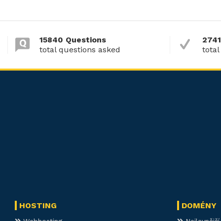
15840 Questions
2741
total questions asked
total
HOSTING
DOMÉNY