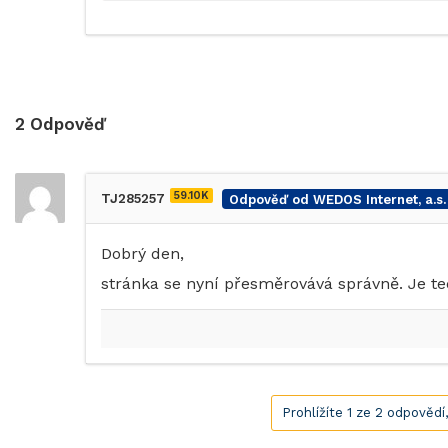
2
Odpověď
59.10K
TJ285257
Odpověď od WEDOS Internet, a.s.
Dobrý den,
stránka se nyní přesměrovává správně. Je t
Prohlížíte 1 ze 2 odpovědí