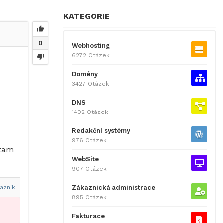
KATEGORIE
0
Webhosting
6272 Otázek
Domény
3427 Otázek
DNS
1492 Otázek
Redakční systémy
976 Otázek
 tam
WebSite
907 Otázek
Zákaznická administrace
azník
895 Otázek
Fakturace