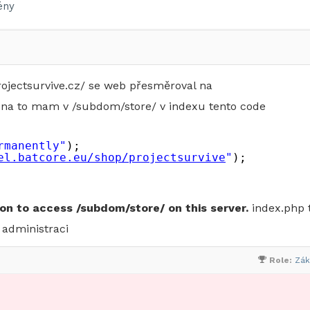
ény
projectsurvive.cz/ se web přesměroval na
e na to mam v /subdom/store/ v indexu tento code
rmanently"
); 
el.batcore.eu/shop/projectsurvive
"
); 
on to access /subdom/store/ on this server.
index.php
 administraci
Role:
Zák