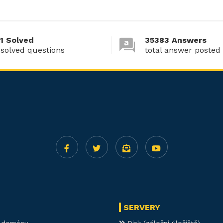
1 Solved
35383 Answers
 solved questions
total answer posted
SERVERY