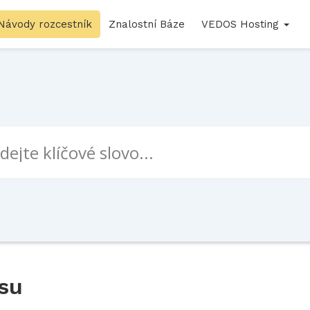
Návody rozcestník
Znalostní Báze
VEDOS Hosting
su