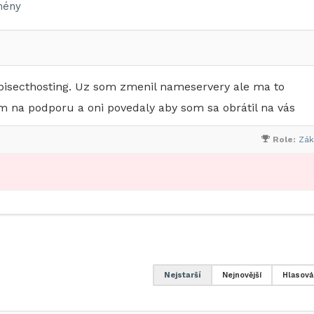
ény
bisecthosting. Uz som zmenil nameservery ale ma to
m na podporu a oni povedaly aby som sa obrátil na vás
Role:
Zák
Nejstarší
Nejnovější
Hlasová