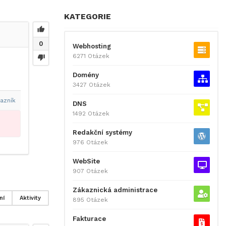
KATEGORIE
0
Webhosting
6271 Otázek
Domény
3427 Otázek
azník
DNS
1492 Otázek
Redakční systémy
976 Otázek
WebSite
907 Otázek
Zákaznická administrace
ní
Aktivity
895 Otázek
Fakturace