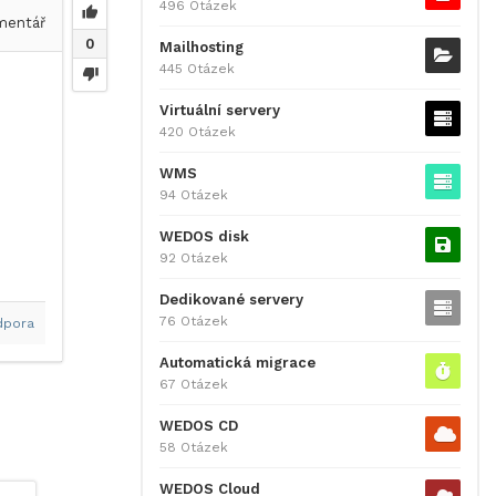
496 Otázek
entář
0
Mailhosting
445 Otázek
Virtuální servery
420 Otázek
WMS
94 Otázek
WEDOS disk
92 Otázek
Dedikované servery
76 Otázek
dpora
Automatická migrace
67 Otázek
WEDOS CD
58 Otázek
WEDOS Cloud