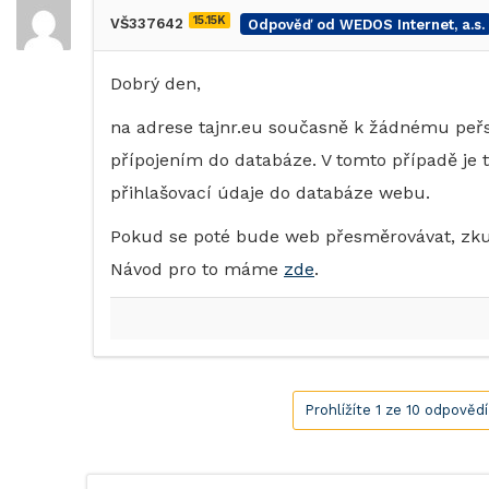
15.15K
VŠ337642
Odpověď od WEDOS Internet, a.s.
Dobrý den,
na adrese tajnr.eu současně k žádnému peř
přípojením do databáze. V tomto případě je 
přihlašovací údaje do databáze webu.
Pokud se poté bude web přesměrovávat, zkus
Návod pro to máme
zde
.
Prohlížíte 1 ze 10 odpověd