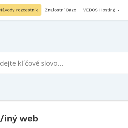
Návody rozcestník
Znalostní Báze
VEDOS Hosting
/iný web