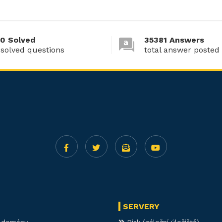
0 Solved
35381 Answers
 solved questions
total answer posted
SERVERY