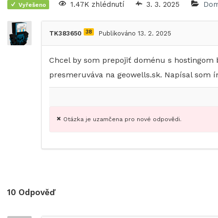
1.47K zhlédnutí
3. 3. 2025
Dom
Vyřešeno
38
TK383650
Publikováno 13. 2. 2025
Chcel by som prepojiť doménu s hostingom 
presmeruváva na geowells.sk. Napísal som í
Otázka je uzamčena pro nové odpovědi.
10
Odpověď