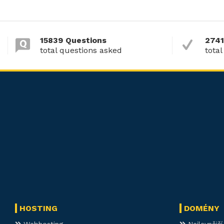
15839 Questions
2741
total questions asked
total
HOSTING
DOMÉNY