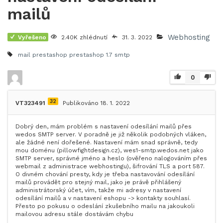
mailů
Webhosting
Vyřešeno
2.40K zhlédnutí
31. 3. 2022
mail prestashop
prestashop 1.7
smtp
0
32
VT323491
Publikováno 18. 1. 2022
Dobrý den, mám problém s nastavení odesílání mailů přes
wedos SMTP server. V poradně je již několik podobných vláken,
ale žádné není dořešené. Nastavení mám snad správně, tedy
mou doménu (pillowfightdesign.cz), wes1-smtp.wedos.net jako
SMTP server, správné jméno a heslo (ověřeno nalogováním přes
webmail z administrace webhostingu), šifrování TLS a port 587.
O divném chování presty, kdy je třeba nastavování odesílání
mailů provádět pro stejný mail, jako je právě přihlášený
administrátorský účet, vím, takže mi adresy v nastavení
odesílání mailů a v nastavení eshopu -> kontakty souhlasí.
Přesto po pokusu o odeslání zkušebního mailu na jakoukoli
mailovou adresu stále dostávám chybu