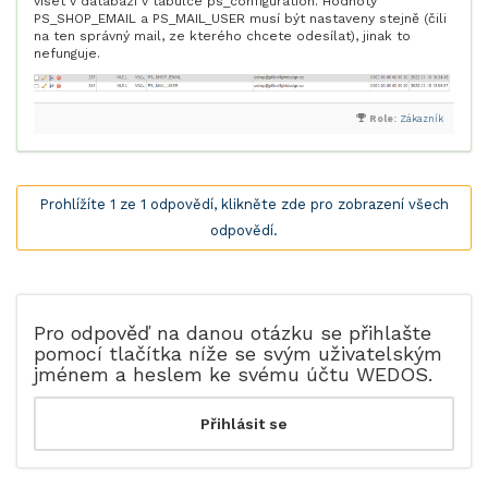
viset v databázi v tabulce ps_configuration. Hodnoty
PS_SHOP_EMAIL a PS_MAIL_USER musí být nastaveny stejně (čili
na ten správný mail, ze kterého chcete odesílat), jinak to
nefunguje.
Role:
Zákazník
Prohlížíte 1 ze 1 odpovědí, klikněte zde pro zobrazení všech
odpovědí.
Pro odpověď na danou otázku se přihlašte
pomocí tlačítka níže se svým uživatelským
jménem a heslem ke svému účtu WEDOS.