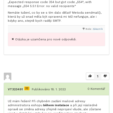
„Expected response code 354 but got code „554“, with
message „554 5.5.1 Error: no valid recipients“
Nemáte tušení, co by se s tím dalo dělat? Metoda sendmail(),
která by už snad měla být opravená mi též nefunguje, ale i
kdyby ano, stejně bych raději SMTP.
Role:
Zákazník
Otázka je uzamčena pro nové odpovědi.
1
32
0
Komentář
VT323491
Publikováno 18. 1. 2022
Už mám řešení! Při chybném zadání mailové adresy
administratora eshopu
během instalace
a při její následné
opravě se změna adresy zřejmě neprojeví všude, ale zůstane