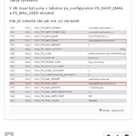
Takže vyřešeno!
V db musí být pole v tabulce ps_configuration PS_SHOP_EMAIL
a PS_MAIL_USER shodná!
Pak již odesílá vše jak má. viz obrázek
Role:
Zákazník