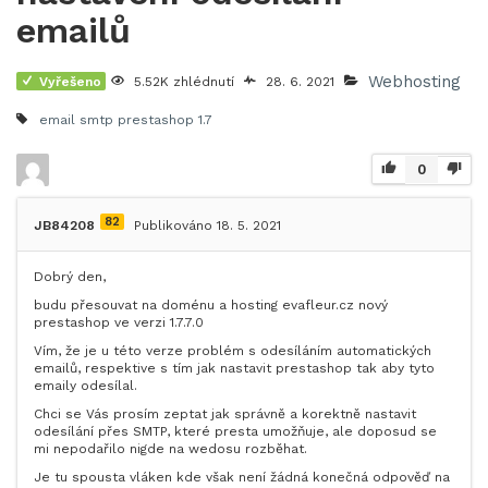
emailů
Webhosting
Vyřešeno
5.52K zhlédnutí
28. 6. 2021
email smtp
prestashop 1.7
0
82
JB84208
Publikováno 18. 5. 2021
Dobrý den,
budu přesouvat na doménu a hosting evafleur.cz nový
prestashop ve verzi 1.7.7.0
Vím, že je u této verze problém s odesíláním automatických
emailů, respektive s tím jak nastavit prestashop tak aby tyto
emaily odesílal.
Chci se Vás prosím zeptat jak správně a korektně nastavit
odesílání přes SMTP, které presta umožňuje, ale doposud se
mi nepodařilo nigde na wedosu rozběhat.
Je tu spousta vláken kde však není žádná konečná odpověď na