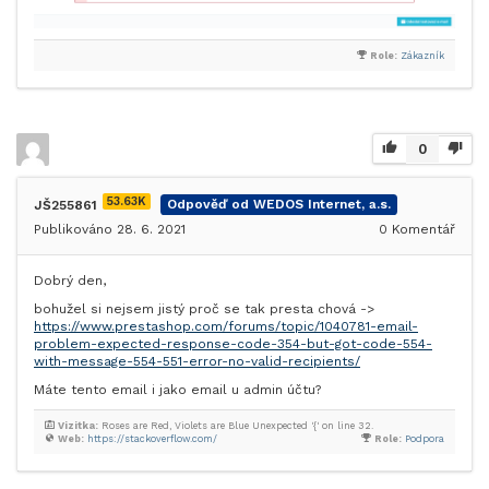
Role:
Zákazník
0
53.63K
JŠ255861
Odpověď od WEDOS Internet, a.s.
Publikováno 28. 6. 2021
0
Komentář
Dobrý den,
bohužel si nejsem jistý proč se tak presta chová ->
https://www.prestashop.com/forums/topic/1040781-email-
problem-expected-response-code-354-but-got-code-554-
with-message-554-551-error-no-valid-recipients/
Máte tento email i jako email u admin účtu?
Vizitka:
Roses are Red, Violets are Blue Unexpected '{' on line 32.
Web:
https://stackoverflow.com/
Role:
Podpora