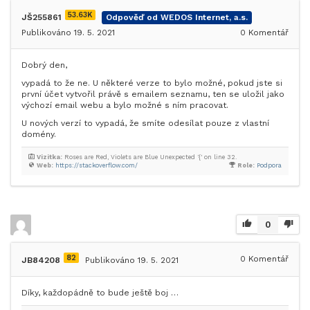
53.63K
JŠ255861
Odpověď od WEDOS Internet, a.s.
Publikováno 19. 5. 2021
0
Komentář
Dobrý den,
vypadá to že ne. U některé verze to bylo možné, pokud jste si
první účet vytvořil právě s emailem seznamu, ten se uložil jako
výchozí email webu a bylo možné s ním pracovat.
U nových verzí to vypadá, že smíte odesílat pouze z vlastní
domény.
Vizitka:
Roses are Red, Violets are Blue Unexpected '{' on line 32.
Web:
https://stackoverflow.com/
Role:
Podpora
0
82
0
Komentář
JB84208
Publikováno 19. 5. 2021
Díky, každopádně to bude ještě boj …