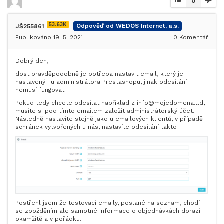
0
53.63K
JŠ255861
Odpověď od WEDOS Internet, a.s.
Publikováno 19. 5. 2021
0
Komentář
Dobrý den,
dost pravděpodobně je potřeba nastavit email, který je
nastavený i u administrátora Prestashopu, jinak odesílání
nemusí fungovat.
Pokud tedy chcete odesílat například z info@mojedomena.tld,
musíte si pod tímto emailem založit administrátorský účet.
Následně nastavíte stejně jako u emailových klientů, v případě
schránek vytvořených u nás, nastavíte odesílání takto
Postřehl jsem že testovací emaily, poslané na seznam, chodí
se zpožděním ale samotné informace o objednávkách dorazí
okamžitě a v pořádku.