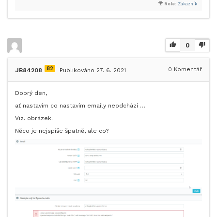
Role:
Zákazník
0
82
0
Komentář
JB84208
Publikováno 27. 6. 2021
Dobrý den,
ať nastavím co nastavím emaily neodchází …
Viz. obrázek.
Něco je nejspíše špatně, ale co?