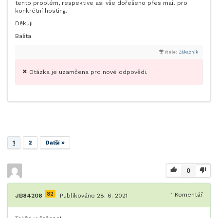
tento problém, respektive asi vše dořešeno přes mail pro
konkrétní hosting.
Děkuji
Bašta
Role:
Zákazník
Otázka je uzamčena pro nové odpovědi.
1
2
Další »
0
82
1
Komentář
JB84208
Publikováno 28. 6. 2021