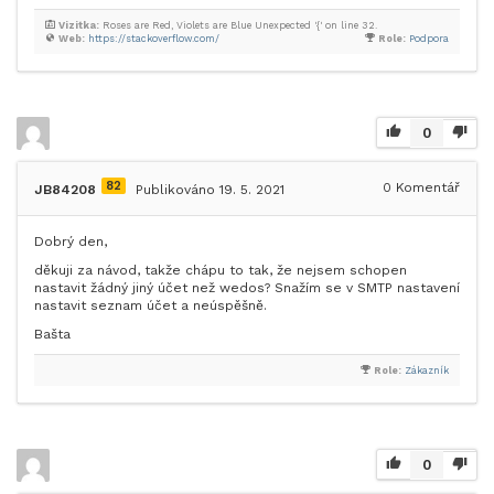
Vizitka:
Roses are Red, Violets are Blue Unexpected '{' on line 32.
Web:
https://stackoverflow.com/
Role:
Podpora
0
82
0
Komentář
JB84208
Publikováno 19. 5. 2021
Dobrý den,
děkuji za návod, takže chápu to tak, že nejsem schopen
nastavit žádný jiný účet než wedos? Snažím se v SMTP nastavení
nastavit seznam účet a neúspěšně.
Bašta
Role:
Zákazník
0