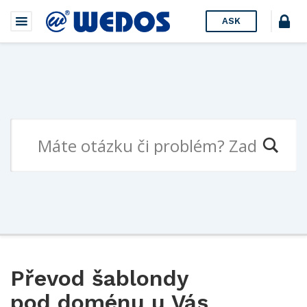
ASK
Převod šablondy
pod doménu u Vás