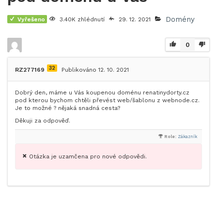
Domény
Vyřešeno
3.40K zhlédnutí
29. 12. 2021
0
32
RZ277169
Publikováno 12. 10. 2021
Dobrý den, máme u Vás koupenou doménu renatinydorty.cz
pod kterou bychom chtěli převést web/šablonu z webnode.cz.
Je to možné ? nějaká snadná cesta?
Děkuji za odpověď.
Role:
Zákazník
Otázka je uzamčena pro nové odpovědi.