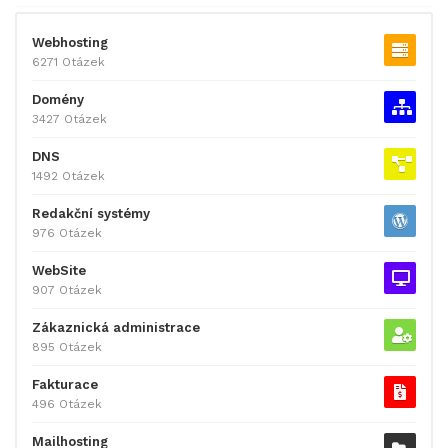
Webhosting
6271 Otázek
Domény
3427 Otázek
DNS
1492 Otázek
Redakční systémy
976 Otázek
WebSite
907 Otázek
Zákaznická administrace
895 Otázek
Fakturace
496 Otázek
Mailhosting