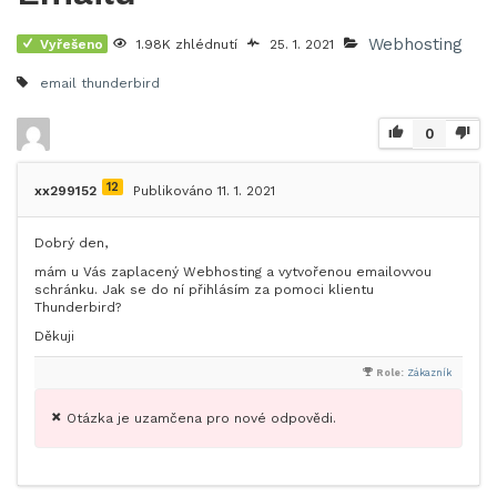
Webhosting
Vyřešeno
1.98K zhlédnutí
25. 1. 2021
email thunderbird
0
12
xx299152
Publikováno 11. 1. 2021
Dobrý den,
mám u Vás zaplacený Webhosting a vytvořenou emailovvou
schránku. Jak se do ní přihlásím za pomoci klientu
Thunderbird?
Děkuji
Role:
Zákazník
Otázka je uzamčena pro nové odpovědi.