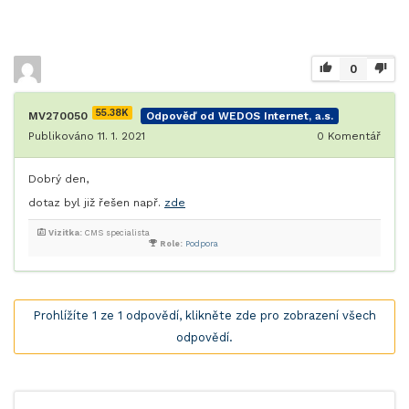
0
55.38K
MV270050
Odpověď od WEDOS Internet, a.s.
Publikováno 11. 1. 2021
0
Komentář
Dobrý den,
dotaz byl již řešen např.
zde
Vizitka:
CMS specialista
Role:
Podpora
Prohlížíte 1 ze 1 odpovědí, klikněte zde pro zobrazení všech
odpovědí.