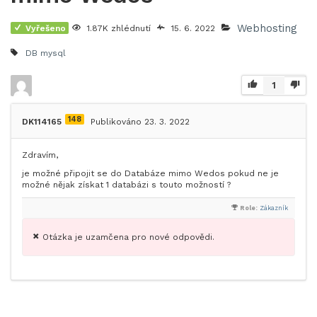
Webhosting
Vyřešeno
1.87K zhlédnutí
15. 6. 2022
DB
mysql
1
148
DK114165
Publikováno 23. 3. 2022
Zdravím,
je možné připojit se do Databáze mimo Wedos pokud ne je
možné nějak získat 1 databázi s touto možností ?
Role:
Zákazník
Otázka je uzamčena pro nové odpovědi.