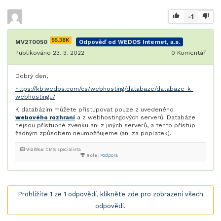
-1
55.38K
MV270050
Odpověď od WEDOS Internet, a.s.
Publikováno 23. 3. 2022
0
Komentář
Dobrý den,
https://kb.wedos.com/cs/webhosting/databaze/databaze-k-
webhostingu/
K databázím můžete přistupovat pouze z uvedeného
webového rozhraní
a z webhostingových serverů. Databáze
nejsou přístupné zvenku ani z jiných serverů, a tento přístup
žádným způsobem neumožňujeme (ani za poplatek).
Vizitka:
CMS specialista
Role:
Podpora
Prohlížíte 1 ze 1 odpovědí, klikněte zde pro zobrazení všech
odpovědí.