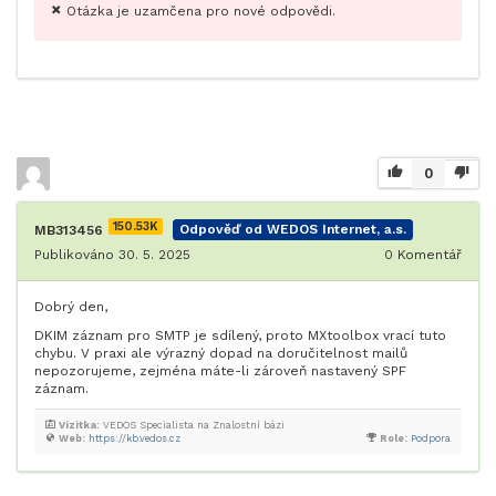
Otázka je uzamčena pro nové odpovědi.
0
150.53K
MB313456
Odpověď od WEDOS Internet, a.s.
Publikováno 30. 5. 2025
0
Komentář
Dobrý den,
DKIM záznam pro SMTP je sdílený, proto MXtoolbox vrací tuto
chybu. V praxi ale výrazný dopad na doručitelnost mailů
nepozorujeme, zejména máte-li zároveň nastavený SPF
záznam.
Vizitka:
VEDOS Specialista na Znalostní bázi
Web:
https://kb.vedos.cz
Role:
Podpora