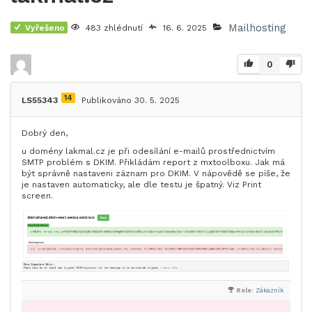
Mailhosting
Vyřešeno
483 zhlédnutí
16. 6. 2025
0
14
LS55343
Publikováno 30. 5. 2025
Dobrý den,
u domény lakmal.cz je při odesílání e-mailů prostřednictvím
SMTP problém s DKIM. Přikládám report z mxtoolboxu. Jak má
být správně nastaveni záznam pro DKIM. V nápovědě se píše, že
je nastaven automaticky, ale dle testu je špatný. Viz Print
screen.
Role:
Zákazník