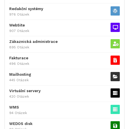
Redakční systémy
976 Otázek
WebSite
907 Otázek
Zákaznická administrace
895 Otázek
Fakturace
496 Otázek
Mailhosting
445 Otázek
Virtuální servery
420 Otázek
WMS
94 Otázek
WEDOS disk