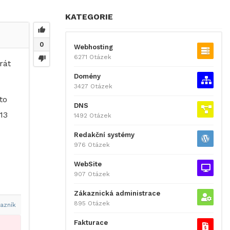
KATEGORIE
0
Webhosting
6271 Otázek
rát
Domény
3427 Otázek
to
DNS
13
1492 Otázek
Redakční systémy
976 Otázek
WebSite
907 Otázek
Zákaznická administrace
895 Otázek
azník
Fakturace