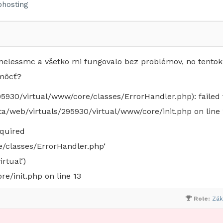
hosting
amelessmc a všetko mi fungovalo bez problémov, no tentok
omôcť?
5930/virtual/www/core/classes/ErrorHandler.php): failed 
ata/web/virtuals/295930/virtual/www/core/init.php on line 
equired
e/classes/ErrorHandler.php‘
rtual‘)
e/init.php on line 13
Role:
Zák