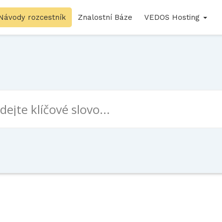
Návody rozcestník
Znalostní Báze
VEDOS Hosting