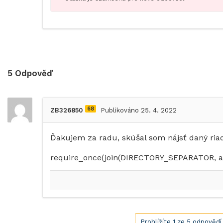
5
Odpověď
68
ZB326850
Publikováno 25. 4. 2022
Ďakujem za radu, skúšal som nájsť daný riad
require_once(join(DIRECTORY_SEPARATOR, arra
Prohlížíte 1 ze 5 odpovědí