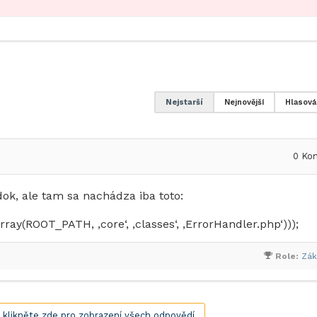
Nejstarší
Nejnovější
Hlasová
0
Kom
ok, ale tam sa nachádza iba toto:
y(ROOT_PATH, ‚core‘, ‚classes‘, ‚ErrorHandler.php‘)));
Role:
Zák
, klikněte zde pro zobrazení všech odpovědí.