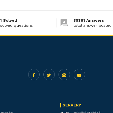
1 Solved
35381 Answers
 solved questions
total answer posted
SERVERY