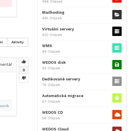
496 Otázek
Mailhosting
445 Otázek
Virtuální servery
420 Otázek
ní
Aktivity
WMS
94 Otázek
WEDOS disk
entář
92 Otázek
0
Dedikované servery
76 Otázek
Automatická migrace
67 Otázek
azník
WEDOS CD
58 Otázek
WEDOS Cloud