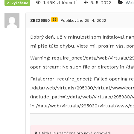
1.45K zhlédnutí
5. 5. 2022
Web
Vyřešeno
68
ZB326850
Publikováno 25. 4. 2022
Dobrý deň, už v minulosti som inštaloval n
mi píše túto chybu. Viete mi, prosím vás, p
Warning: require_once(/data/web/virtuals/29
open stream: No such file or directory in /d
Fatal error: require_once(): Failed opening r
‚/data/web/virtuals/295930/virtual/www/cor
(include_path=‘.:/data/web/virtuals/295930/vi
in /data/web/virtuals/295930/virtual/www/cor
Otázka je uzamčena pro nové odpovědi.