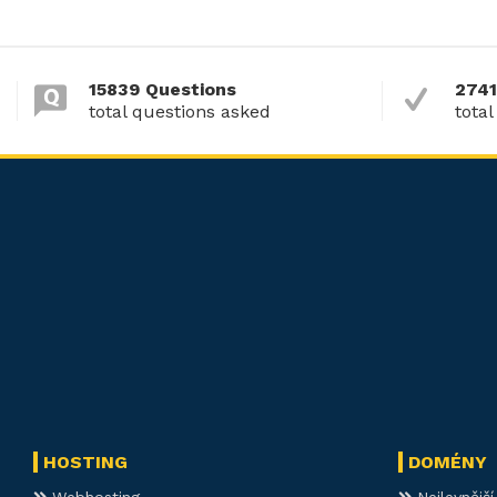
15839 Questions
2741
total questions asked
total
HOSTING
DOMÉNY