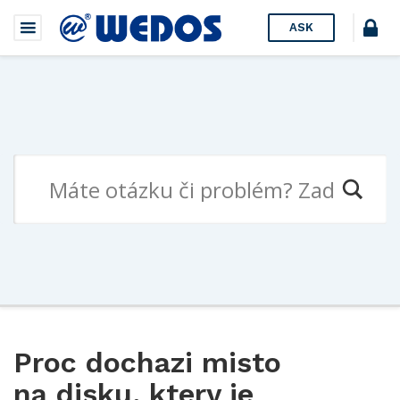
ASK
Proc dochazi misto
na disku, ktery je