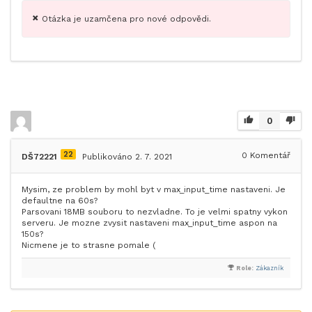
Otázka je uzamčena pro nové odpovědi.
0
22
0
Komentář
DŠ72221
Publikováno 2. 7. 2021
Mysim, ze problem by mohl byt v max_input_time nastaveni. Je
defaultne na 60s?
Parsovani 18MB souboru to nezvladne. To je velmi spatny vykon
serveru. Je mozne zvysit nastaveni max_input_time aspon na
150s?
Nicmene je to strasne pomale (
Role:
Zákazník