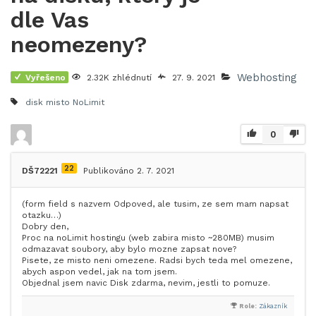
dle Vas
neomezeny?
Webhosting
Vyřešeno
2.32K zhlédnutí
27. 9. 2021
disk
misto
NoLimit
0
22
DŠ72221
Publikováno 2. 7. 2021
(form field s nazvem Odpoved, ale tusim, ze sem mam napsat
otazku…)
Dobry den,
Proc na noLimit hostingu (web zabira misto ~280MB) musim
odmazavat soubory, aby bylo mozne zapsat nove?
Pisete, ze misto neni omezene. Radsi bych teda mel omezene,
abych aspon vedel, jak na tom jsem.
Objednal jsem navic Disk zdarma, nevim, jestli to pomuze.
Role:
Zákazník