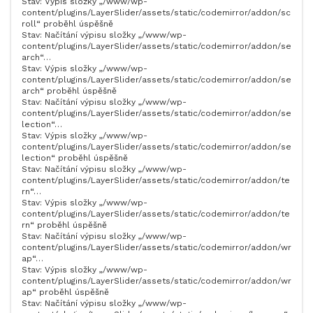
Stav: Výpis složky „/www/wp-
content/plugins/LayerSlider/assets/static/codemirror/addon/sc
roll“ proběhl úspěšně
Stav: Načítání výpisu složky „/www/wp-
content/plugins/LayerSlider/assets/static/codemirror/addon/se
arch“…
Stav: Výpis složky „/www/wp-
content/plugins/LayerSlider/assets/static/codemirror/addon/se
arch“ proběhl úspěšně
Stav: Načítání výpisu složky „/www/wp-
content/plugins/LayerSlider/assets/static/codemirror/addon/se
lection“…
Stav: Výpis složky „/www/wp-
content/plugins/LayerSlider/assets/static/codemirror/addon/se
lection“ proběhl úspěšně
Stav: Načítání výpisu složky „/www/wp-
content/plugins/LayerSlider/assets/static/codemirror/addon/te
rn“…
Stav: Výpis složky „/www/wp-
content/plugins/LayerSlider/assets/static/codemirror/addon/te
rn“ proběhl úspěšně
Stav: Načítání výpisu složky „/www/wp-
content/plugins/LayerSlider/assets/static/codemirror/addon/wr
ap“…
Stav: Výpis složky „/www/wp-
content/plugins/LayerSlider/assets/static/codemirror/addon/wr
ap“ proběhl úspěšně
Stav: Načítání výpisu složky „/www/wp-