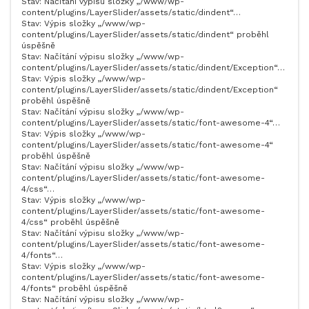
Stav: Načítání výpisu složky „/www/wp-
content/plugins/LayerSlider/assets/static/dindent“…
Stav: Výpis složky „/www/wp-
content/plugins/LayerSlider/assets/static/dindent“ proběhl
úspěšně
Stav: Načítání výpisu složky „/www/wp-
content/plugins/LayerSlider/assets/static/dindent/Exception“…
Stav: Výpis složky „/www/wp-
content/plugins/LayerSlider/assets/static/dindent/Exception“
proběhl úspěšně
Stav: Načítání výpisu složky „/www/wp-
content/plugins/LayerSlider/assets/static/font-awesome-4“…
Stav: Výpis složky „/www/wp-
content/plugins/LayerSlider/assets/static/font-awesome-4“
proběhl úspěšně
Stav: Načítání výpisu složky „/www/wp-
content/plugins/LayerSlider/assets/static/font-awesome-
4/css“…
Stav: Výpis složky „/www/wp-
content/plugins/LayerSlider/assets/static/font-awesome-
4/css“ proběhl úspěšně
Stav: Načítání výpisu složky „/www/wp-
content/plugins/LayerSlider/assets/static/font-awesome-
4/fonts“…
Stav: Výpis složky „/www/wp-
content/plugins/LayerSlider/assets/static/font-awesome-
4/fonts“ proběhl úspěšně
Stav: Načítání výpisu složky „/www/wp-