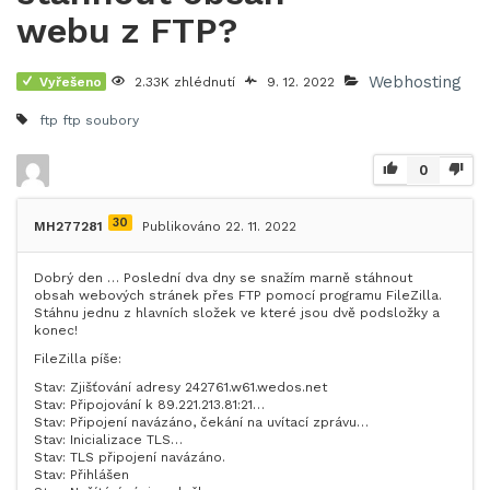
webu z FTP?
Webhosting
Vyřešeno
2.33K zhlédnutí
9. 12. 2022
ftp
ftp soubory
0
30
MH277281
Publikováno 22. 11. 2022
Dobrý den … Poslední dva dny se snažím marně stáhnout
obsah webových stránek přes FTP pomocí programu FileZilla.
Stáhnu jednu z hlavních složek ve které jsou dvě podsložky a
konec!
FileZilla píše:
Stav: Zjišťování adresy 242761.w61.wedos.net
Stav: Připojování k 89.221.213.81:21…
Stav: Připojení navázáno, čekání na uvítací zprávu…
Stav: Inicializace TLS…
Stav: TLS připojení navázáno.
Stav: Přihlášen