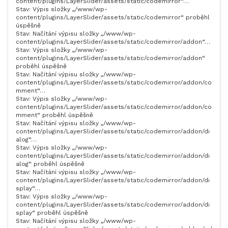
content/plugins/LayerSlider/assets/static/codemirror“…
Stav: Výpis složky „/www/wp-
content/plugins/LayerSlider/assets/static/codemirror“ proběhl
úspěšně
Stav: Načítání výpisu složky „/www/wp-
content/plugins/LayerSlider/assets/static/codemirror/addon“…
Stav: Výpis složky „/www/wp-
content/plugins/LayerSlider/assets/static/codemirror/addon“
proběhl úspěšně
Stav: Načítání výpisu složky „/www/wp-
content/plugins/LayerSlider/assets/static/codemirror/addon/co
mment“…
Stav: Výpis složky „/www/wp-
content/plugins/LayerSlider/assets/static/codemirror/addon/co
mment“ proběhl úspěšně
Stav: Načítání výpisu složky „/www/wp-
content/plugins/LayerSlider/assets/static/codemirror/addon/di
alog“…
Stav: Výpis složky „/www/wp-
content/plugins/LayerSlider/assets/static/codemirror/addon/di
alog“ proběhl úspěšně
Stav: Načítání výpisu složky „/www/wp-
content/plugins/LayerSlider/assets/static/codemirror/addon/di
splay“…
Stav: Výpis složky „/www/wp-
content/plugins/LayerSlider/assets/static/codemirror/addon/di
splay“ proběhl úspěšně
Stav: Načítání výpisu složky „/www/wp-