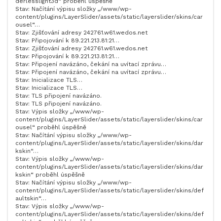
derlesslight3d“ proběhl úspěšně
Stav: Načítání výpisu složky „/www/wp-
content/plugins/LayerSlider/assets/static/layerslider/skins/car
ousel“…
Stav: Zjišťování adresy 242761.w61.wedos.net
Stav: Připojování k 89.221.213.81:21…
Stav: Zjišťování adresy 242761.w61.wedos.net
Stav: Připojování k 89.221.213.81:21…
Stav: Připojení navázáno, čekání na uvítací zprávu…
Stav: Připojení navázáno, čekání na uvítací zprávu…
Stav: Inicializace TLS…
Stav: Inicializace TLS…
Stav: TLS připojení navázáno.
Stav: TLS připojení navázáno.
Stav: Výpis složky „/www/wp-
content/plugins/LayerSlider/assets/static/layerslider/skins/car
ousel“ proběhl úspěšně
Stav: Načítání výpisu složky „/www/wp-
content/plugins/LayerSlider/assets/static/layerslider/skins/dar
kskin“…
Stav: Výpis složky „/www/wp-
content/plugins/LayerSlider/assets/static/layerslider/skins/dar
kskin“ proběhl úspěšně
Stav: Načítání výpisu složky „/www/wp-
content/plugins/LayerSlider/assets/static/layerslider/skins/def
aultskin“…
Stav: Výpis složky „/www/wp-
content/plugins/LayerSlider/assets/static/layerslider/skins/def