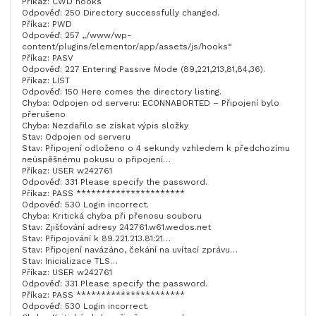
Příkaz: CWD hooks
Odpověď: 250 Directory successfully changed.
Příkaz: PWD
Odpověď: 257 „/www/wp-
content/plugins/elementor/app/assets/js/hooks“
Příkaz: PASV
Odpověď: 227 Entering Passive Mode (89,221,213,81,84,36).
Příkaz: LIST
Odpověď: 150 Here comes the directory listing.
Chyba: Odpojen od serveru: ECONNABORTED – Připojení bylo
přerušeno
Chyba: Nezdařilo se získat výpis složky
Stav: Odpojen od serveru
Stav: Připojení odloženo o 4 sekundy vzhledem k předchozímu
neúspěšnému pokusu o připojení…
Příkaz: USER w242761
Odpověď: 331 Please specify the password.
Příkaz: PASS **********************
Odpověď: 530 Login incorrect.
Chyba: Kritická chyba při přenosu souboru
Stav: Zjišťování adresy 242761.w61.wedos.net
Stav: Připojování k 89.221.213.81:21…
Stav: Připojení navázáno, čekání na uvítací zprávu…
Stav: Inicializace TLS…
Příkaz: USER w242761
Odpověď: 331 Please specify the password.
Příkaz: PASS **********************
Odpověď: 530 Login incorrect.