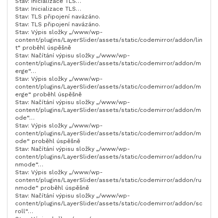
Stav: Inicializace TLS…
Stav: Inicializace TLS…
Stav: TLS připojení navázáno.
Stav: TLS připojení navázáno.
Stav: Výpis složky „/www/wp-
content/plugins/LayerSlider/assets/static/codemirror/addon/lin
t“ proběhl úspěšně
Stav: Načítání výpisu složky „/www/wp-
content/plugins/LayerSlider/assets/static/codemirror/addon/m
erge“…
Stav: Výpis složky „/www/wp-
content/plugins/LayerSlider/assets/static/codemirror/addon/m
erge“ proběhl úspěšně
Stav: Načítání výpisu složky „/www/wp-
content/plugins/LayerSlider/assets/static/codemirror/addon/m
ode“…
Stav: Výpis složky „/www/wp-
content/plugins/LayerSlider/assets/static/codemirror/addon/m
ode“ proběhl úspěšně
Stav: Načítání výpisu složky „/www/wp-
content/plugins/LayerSlider/assets/static/codemirror/addon/ru
nmode“…
Stav: Výpis složky „/www/wp-
content/plugins/LayerSlider/assets/static/codemirror/addon/ru
nmode“ proběhl úspěšně
Stav: Načítání výpisu složky „/www/wp-
content/plugins/LayerSlider/assets/static/codemirror/addon/sc
roll“…