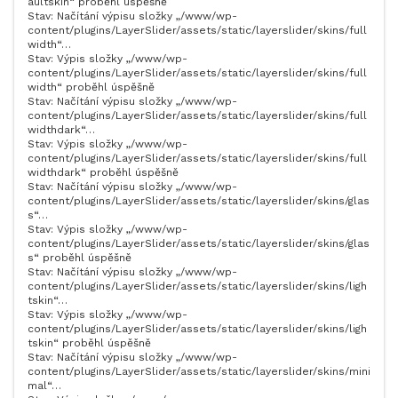
aultskin“ proběhl úspěšně
Stav: Načítání výpisu složky „/www/wp-
content/plugins/LayerSlider/assets/static/layerslider/skins/full
width“…
Stav: Výpis složky „/www/wp-
content/plugins/LayerSlider/assets/static/layerslider/skins/full
width“ proběhl úspěšně
Stav: Načítání výpisu složky „/www/wp-
content/plugins/LayerSlider/assets/static/layerslider/skins/full
widthdark“…
Stav: Výpis složky „/www/wp-
content/plugins/LayerSlider/assets/static/layerslider/skins/full
widthdark“ proběhl úspěšně
Stav: Načítání výpisu složky „/www/wp-
content/plugins/LayerSlider/assets/static/layerslider/skins/glas
s“…
Stav: Výpis složky „/www/wp-
content/plugins/LayerSlider/assets/static/layerslider/skins/glas
s“ proběhl úspěšně
Stav: Načítání výpisu složky „/www/wp-
content/plugins/LayerSlider/assets/static/layerslider/skins/ligh
tskin“…
Stav: Výpis složky „/www/wp-
content/plugins/LayerSlider/assets/static/layerslider/skins/ligh
tskin“ proběhl úspěšně
Stav: Načítání výpisu složky „/www/wp-
content/plugins/LayerSlider/assets/static/layerslider/skins/mini
mal“…