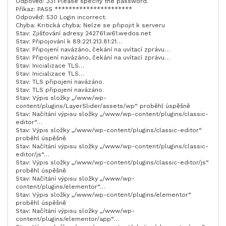
Odpověď: 331 Please specify the password.
Příkaz: PASS **********************
Odpověď: 530 Login incorrect.
Chyba: Kritická chyba: Nelze se připojit k serveru
Stav: Zjišťování adresy 242761.w61.wedos.net
Stav: Připojování k 89.221.213.81:21…
Stav: Připojení navázáno, čekání na uvítací zprávu…
Stav: Připojení navázáno, čekání na uvítací zprávu…
Stav: Inicializace TLS…
Stav: Inicializace TLS…
Stav: TLS připojení navázáno.
Stav: TLS připojení navázáno.
Stav: Výpis složky „/www/wp-
content/plugins/LayerSlider/assets/wp“ proběhl úspěšně
Stav: Načítání výpisu složky „/www/wp-content/plugins/classic-
editor“…
Stav: Výpis složky „/www/wp-content/plugins/classic-editor“
proběhl úspěšně
Stav: Načítání výpisu složky „/www/wp-content/plugins/classic-
editor/js“…
Stav: Výpis složky „/www/wp-content/plugins/classic-editor/js“
proběhl úspěšně
Stav: Načítání výpisu složky „/www/wp-
content/plugins/elementor“…
Stav: Výpis složky „/www/wp-content/plugins/elementor“
proběhl úspěšně
Stav: Načítání výpisu složky „/www/wp-
content/plugins/elementor/app“…