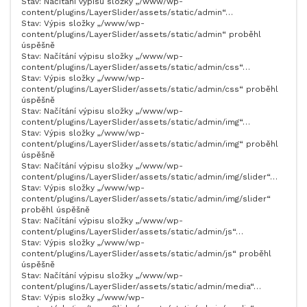
Stav: Načítání výpisu složky „/www/wp-
content/plugins/LayerSlider/assets/static/admin“…
Stav: Výpis složky „/www/wp-
content/plugins/LayerSlider/assets/static/admin“ proběhl
úspěšně
Stav: Načítání výpisu složky „/www/wp-
content/plugins/LayerSlider/assets/static/admin/css“…
Stav: Výpis složky „/www/wp-
content/plugins/LayerSlider/assets/static/admin/css“ proběhl
úspěšně
Stav: Načítání výpisu složky „/www/wp-
content/plugins/LayerSlider/assets/static/admin/img“…
Stav: Výpis složky „/www/wp-
content/plugins/LayerSlider/assets/static/admin/img“ proběhl
úspěšně
Stav: Načítání výpisu složky „/www/wp-
content/plugins/LayerSlider/assets/static/admin/img/slider“…
Stav: Výpis složky „/www/wp-
content/plugins/LayerSlider/assets/static/admin/img/slider“
proběhl úspěšně
Stav: Načítání výpisu složky „/www/wp-
content/plugins/LayerSlider/assets/static/admin/js“…
Stav: Výpis složky „/www/wp-
content/plugins/LayerSlider/assets/static/admin/js“ proběhl
úspěšně
Stav: Načítání výpisu složky „/www/wp-
content/plugins/LayerSlider/assets/static/admin/media“…
Stav: Výpis složky „/www/wp-