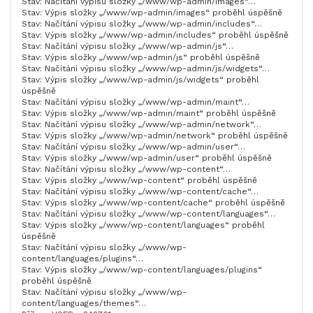
Stav: Načítání výpisu složky „/www/wp-admin/images“…
Stav: Výpis složky „/www/wp-admin/images“ proběhl úspěšně
Stav: Načítání výpisu složky „/www/wp-admin/includes“…
Stav: Výpis složky „/www/wp-admin/includes“ proběhl úspěšně
Stav: Načítání výpisu složky „/www/wp-admin/js“…
Stav: Výpis složky „/www/wp-admin/js“ proběhl úspěšně
Stav: Načítání výpisu složky „/www/wp-admin/js/widgets“…
Stav: Výpis složky „/www/wp-admin/js/widgets“ proběhl
úspěšně
Stav: Načítání výpisu složky „/www/wp-admin/maint“…
Stav: Výpis složky „/www/wp-admin/maint“ proběhl úspěšně
Stav: Načítání výpisu složky „/www/wp-admin/network“…
Stav: Výpis složky „/www/wp-admin/network“ proběhl úspěšně
Stav: Načítání výpisu složky „/www/wp-admin/user“…
Stav: Výpis složky „/www/wp-admin/user“ proběhl úspěšně
Stav: Načítání výpisu složky „/www/wp-content“…
Stav: Výpis složky „/www/wp-content“ proběhl úspěšně
Stav: Načítání výpisu složky „/www/wp-content/cache“…
Stav: Výpis složky „/www/wp-content/cache“ proběhl úspěšně
Stav: Načítání výpisu složky „/www/wp-content/languages“…
Stav: Výpis složky „/www/wp-content/languages“ proběhl
úspěšně
Stav: Načítání výpisu složky „/www/wp-
content/languages/plugins“…
Stav: Výpis složky „/www/wp-content/languages/plugins“
proběhl úspěšně
Stav: Načítání výpisu složky „/www/wp-
content/languages/themes“…