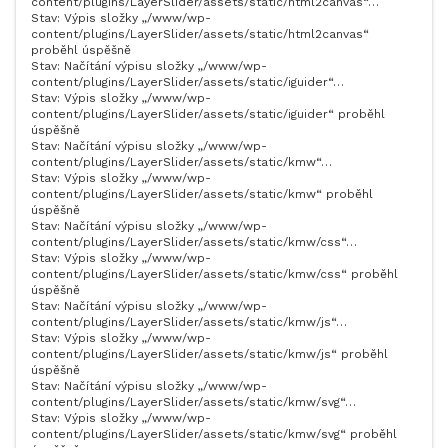
content/plugins/LayerSlider/assets/static/html2canvas“…
Stav: Výpis složky „/www/wp-
content/plugins/LayerSlider/assets/static/html2canvas“
proběhl úspěšně
Stav: Načítání výpisu složky „/www/wp-
content/plugins/LayerSlider/assets/static/iguider“…
Stav: Výpis složky „/www/wp-
content/plugins/LayerSlider/assets/static/iguider“ proběhl
úspěšně
Stav: Načítání výpisu složky „/www/wp-
content/plugins/LayerSlider/assets/static/kmw“…
Stav: Výpis složky „/www/wp-
content/plugins/LayerSlider/assets/static/kmw“ proběhl
úspěšně
Stav: Načítání výpisu složky „/www/wp-
content/plugins/LayerSlider/assets/static/kmw/css“…
Stav: Výpis složky „/www/wp-
content/plugins/LayerSlider/assets/static/kmw/css“ proběhl
úspěšně
Stav: Načítání výpisu složky „/www/wp-
content/plugins/LayerSlider/assets/static/kmw/js“…
Stav: Výpis složky „/www/wp-
content/plugins/LayerSlider/assets/static/kmw/js“ proběhl
úspěšně
Stav: Načítání výpisu složky „/www/wp-
content/plugins/LayerSlider/assets/static/kmw/svg“…
Stav: Výpis složky „/www/wp-
content/plugins/LayerSlider/assets/static/kmw/svg“ proběhl