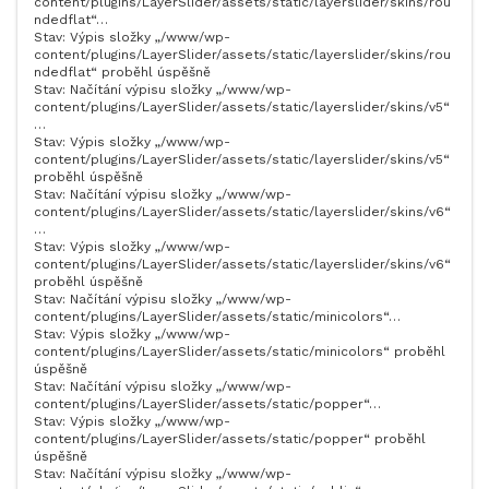
content/plugins/LayerSlider/assets/static/layerslider/skins/rou
ndedflat“…
Stav: Výpis složky „/www/wp-
content/plugins/LayerSlider/assets/static/layerslider/skins/rou
ndedflat“ proběhl úspěšně
Stav: Načítání výpisu složky „/www/wp-
content/plugins/LayerSlider/assets/static/layerslider/skins/v5“
…
Stav: Výpis složky „/www/wp-
content/plugins/LayerSlider/assets/static/layerslider/skins/v5“
proběhl úspěšně
Stav: Načítání výpisu složky „/www/wp-
content/plugins/LayerSlider/assets/static/layerslider/skins/v6“
…
Stav: Výpis složky „/www/wp-
content/plugins/LayerSlider/assets/static/layerslider/skins/v6“
proběhl úspěšně
Stav: Načítání výpisu složky „/www/wp-
content/plugins/LayerSlider/assets/static/minicolors“…
Stav: Výpis složky „/www/wp-
content/plugins/LayerSlider/assets/static/minicolors“ proběhl
úspěšně
Stav: Načítání výpisu složky „/www/wp-
content/plugins/LayerSlider/assets/static/popper“…
Stav: Výpis složky „/www/wp-
content/plugins/LayerSlider/assets/static/popper“ proběhl
úspěšně
Stav: Načítání výpisu složky „/www/wp-