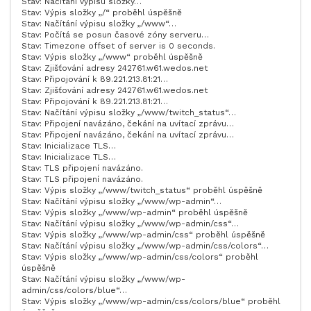
Stav: Načítání výpisu složky…
Stav: Výpis složky „/“ proběhl úspěšně
Stav: Načítání výpisu složky „/www“…
Stav: Počítá se posun časové zóny serveru…
Stav: Timezone offset of server is 0 seconds.
Stav: Výpis složky „/www“ proběhl úspěšně
Stav: Zjišťování adresy 242761.w61.wedos.net
Stav: Připojování k 89.221.213.81:21…
Stav: Zjišťování adresy 242761.w61.wedos.net
Stav: Připojování k 89.221.213.81:21…
Stav: Načítání výpisu složky „/www/twitch_status“…
Stav: Připojení navázáno, čekání na uvítací zprávu…
Stav: Připojení navázáno, čekání na uvítací zprávu…
Stav: Inicializace TLS…
Stav: Inicializace TLS…
Stav: TLS připojení navázáno.
Stav: TLS připojení navázáno.
Stav: Výpis složky „/www/twitch_status“ proběhl úspěšně
Stav: Načítání výpisu složky „/www/wp-admin“…
Stav: Výpis složky „/www/wp-admin“ proběhl úspěšně
Stav: Načítání výpisu složky „/www/wp-admin/css“…
Stav: Výpis složky „/www/wp-admin/css“ proběhl úspěšně
Stav: Načítání výpisu složky „/www/wp-admin/css/colors“…
Stav: Výpis složky „/www/wp-admin/css/colors“ proběhl
úspěšně
Stav: Načítání výpisu složky „/www/wp-
admin/css/colors/blue“…
Stav: Výpis složky „/www/wp-admin/css/colors/blue“ proběhl