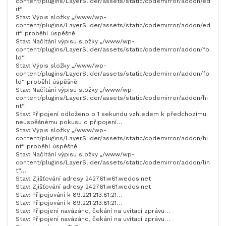
content/plugins/LayerSlider/assets/static/codemirror/addon/ed
it“…
Stav: Výpis složky „/www/wp-
content/plugins/LayerSlider/assets/static/codemirror/addon/ed
it“ proběhl úspěšně
Stav: Načítání výpisu složky „/www/wp-
content/plugins/LayerSlider/assets/static/codemirror/addon/fo
ld“…
Stav: Výpis složky „/www/wp-
content/plugins/LayerSlider/assets/static/codemirror/addon/fo
ld“ proběhl úspěšně
Stav: Načítání výpisu složky „/www/wp-
content/plugins/LayerSlider/assets/static/codemirror/addon/hi
nt“…
Stav: Připojení odloženo o 1 sekundu vzhledem k předchozímu
neúspěšnému pokusu o připojení…
Stav: Výpis složky „/www/wp-
content/plugins/LayerSlider/assets/static/codemirror/addon/hi
nt“ proběhl úspěšně
Stav: Načítání výpisu složky „/www/wp-
content/plugins/LayerSlider/assets/static/codemirror/addon/lin
t“…
Stav: Zjišťování adresy 242761.w61.wedos.net
Stav: Zjišťování adresy 242761.w61.wedos.net
Stav: Připojování k 89.221.213.81:21…
Stav: Připojování k 89.221.213.81:21…
Stav: Připojení navázáno, čekání na uvítací zprávu…
Stav: Připojení navázáno, čekání na uvítací zprávu…