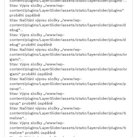
content/plugins/LayerSlider/assets/static/layerslider/plugins“…
Stav: Výpis složky „/www/wp-
content/plugins/LayerSlider/assets/static/layerslider/plugins“
proběhl úspěšně
Stav: Načítání výpisu složky „/www/wp-
content/plugins/LayerSlider/assets/static/layerslider/plugins/d
ebug“…
Stav: Výpis složky „/www/wp-
content/plugins/LayerSlider/assets/static/layerslider/plugins/d
ebug“ proběhl úspěšně
Stav: Načítání výpisu složky „/www/wp-
content/plugins/LayerSlider/assets/static/layerslider/plugins/or
igami“…
Stav: Výpis složky „/www/wp-
content/plugins/LayerSlider/assets/static/layerslider/plugins/or
igami“ proběhl úspěšně
Stav: Načítání výpisu složky „/www/wp-
content/plugins/LayerSlider/assets/static/layerslider/plugins/p
opup“…
Stav: Výpis složky „/www/wp-
content/plugins/LayerSlider/assets/static/layerslider/plugins/p
opup“ proběhl úspěšně
Stav: Načítání výpisu složky „/www/wp-
content/plugins/LayerSlider/assets/static/layerslider/plugins/ti
meline“…
Stav: Výpis složky „/www/wp-
content/plugins/LayerSlider/assets/static/layerslider/plugins/ti
meline“ proběhl úspěšně