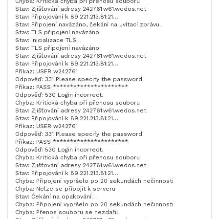
Chyba: Kritická chyba při přenosu souboru
Stav: Zjišťování adresy 242761.w61.wedos.net
Stav: Připojování k 89.221.213.81:21…
Stav: Připojení navázáno, čekání na uvítací zprávu…
Stav: TLS připojení navázáno.
Stav: Inicializace TLS…
Stav: TLS připojení navázáno.
Stav: Zjišťování adresy 242761.w61.wedos.net
Stav: Připojování k 89.221.213.81:21…
Příkaz: USER w242761
Odpověď: 331 Please specify the password.
Příkaz: PASS **********************
Odpověď: 530 Login incorrect.
Chyba: Kritická chyba při přenosu souboru
Stav: Zjišťování adresy 242761.w61.wedos.net
Stav: Připojování k 89.221.213.81:21…
Příkaz: USER w242761
Odpověď: 331 Please specify the password.
Příkaz: PASS **********************
Odpověď: 530 Login incorrect.
Chyba: Kritická chyba při přenosu souboru
Stav: Zjišťování adresy 242761.w61.wedos.net
Stav: Připojování k 89.221.213.81:21…
Chyba: Připojení vypršelo po 20 sekundách nečinnosti
Chyba: Nelze se připojit k serveru
Stav: Čekání na opakování…
Chyba: Připojení vypršelo po 20 sekundách nečinnosti
Chyba: Přenos souboru se nezdařil