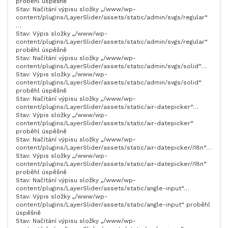
proběhl úspěšně
Stav: Načítání výpisu složky „/www/wp-
content/plugins/LayerSlider/assets/static/admin/svgs/regular“
…
Stav: Výpis složky „/www/wp-
content/plugins/LayerSlider/assets/static/admin/svgs/regular“
proběhl úspěšně
Stav: Načítání výpisu složky „/www/wp-
content/plugins/LayerSlider/assets/static/admin/svgs/solid“…
Stav: Výpis složky „/www/wp-
content/plugins/LayerSlider/assets/static/admin/svgs/solid“
proběhl úspěšně
Stav: Načítání výpisu složky „/www/wp-
content/plugins/LayerSlider/assets/static/air-datepicker“…
Stav: Výpis složky „/www/wp-
content/plugins/LayerSlider/assets/static/air-datepicker“
proběhl úspěšně
Stav: Načítání výpisu složky „/www/wp-
content/plugins/LayerSlider/assets/static/air-datepicker/i18n“…
Stav: Výpis složky „/www/wp-
content/plugins/LayerSlider/assets/static/air-datepicker/i18n“
proběhl úspěšně
Stav: Načítání výpisu složky „/www/wp-
content/plugins/LayerSlider/assets/static/angle-input“…
Stav: Výpis složky „/www/wp-
content/plugins/LayerSlider/assets/static/angle-input“ proběhl
úspěšně
Stav: Načítání výpisu složky „/www/wp-