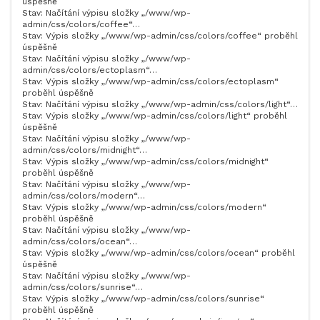
úspěšně
Stav: Načítání výpisu složky „/www/wp-
admin/css/colors/coffee“…
Stav: Výpis složky „/www/wp-admin/css/colors/coffee“ proběhl
úspěšně
Stav: Načítání výpisu složky „/www/wp-
admin/css/colors/ectoplasm“…
Stav: Výpis složky „/www/wp-admin/css/colors/ectoplasm“
proběhl úspěšně
Stav: Načítání výpisu složky „/www/wp-admin/css/colors/light“…
Stav: Výpis složky „/www/wp-admin/css/colors/light“ proběhl
úspěšně
Stav: Načítání výpisu složky „/www/wp-
admin/css/colors/midnight“…
Stav: Výpis složky „/www/wp-admin/css/colors/midnight“
proběhl úspěšně
Stav: Načítání výpisu složky „/www/wp-
admin/css/colors/modern“…
Stav: Výpis složky „/www/wp-admin/css/colors/modern“
proběhl úspěšně
Stav: Načítání výpisu složky „/www/wp-
admin/css/colors/ocean“…
Stav: Výpis složky „/www/wp-admin/css/colors/ocean“ proběhl
úspěšně
Stav: Načítání výpisu složky „/www/wp-
admin/css/colors/sunrise“…
Stav: Výpis složky „/www/wp-admin/css/colors/sunrise“
proběhl úspěšně