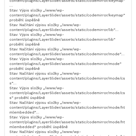
content/plugins/LayerSlider/assets/static/codemirror/keymap“
…
Stav: Výpis složky „/www/wp-
content/plugins/LayerSlider/assets/static/codemirror/keymap“
proběhl úspěšně
Stav: Načítání výpisu složky „/www/wp-
content/plugins/LayerSlider/assets/static/codemirror/lib“…
Stav: Výpis složky „/www/wp-
content/plugins/LayerSlider/assets/static/codemirror/lib“
proběhl úspěšně
Stav: Načítání výpisu složky „/www/wp-
content/plugins/LayerSlider/assets/static/codemirror/mode“…
Stav: Výpis složky „/www/wp-
content/plugins/LayerSlider/assets/static/codemirror/mode“
proběhl úspěšně
Stav: Načítání výpisu složky „/www/wp-
content/plugins/LayerSlider/assets/static/codemirror/mode/cs
s“…
Stav: Výpis složky „/www/wp-
content/plugins/LayerSlider/assets/static/codemirror/mode/cs
s“ proběhl úspěšně
Stav: Načítání výpisu složky „/www/wp-
content/plugins/LayerSlider/assets/static/codemirror/mode/ht
mlembedded“…
Stav: Výpis složky „/www/wp-
content/plugins/LayerSlider/assets/static/codemirror/mode/ht
mlembedded“ proběhl úspěšně
Stav: Načítání výpisu složky „/www/wp-