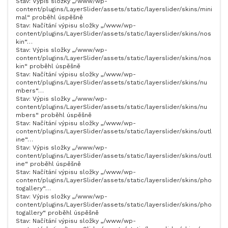
Stav: Výpis složky „/www/wp-
content/plugins/LayerSlider/assets/static/layerslider/skins/mini
mal“ proběhl úspěšně
Stav: Načítání výpisu složky „/www/wp-
content/plugins/LayerSlider/assets/static/layerslider/skins/nos
kin“…
Stav: Výpis složky „/www/wp-
content/plugins/LayerSlider/assets/static/layerslider/skins/nos
kin“ proběhl úspěšně
Stav: Načítání výpisu složky „/www/wp-
content/plugins/LayerSlider/assets/static/layerslider/skins/nu
mbers“…
Stav: Výpis složky „/www/wp-
content/plugins/LayerSlider/assets/static/layerslider/skins/nu
mbers“ proběhl úspěšně
Stav: Načítání výpisu složky „/www/wp-
content/plugins/LayerSlider/assets/static/layerslider/skins/outl
ine“…
Stav: Výpis složky „/www/wp-
content/plugins/LayerSlider/assets/static/layerslider/skins/outl
ine“ proběhl úspěšně
Stav: Načítání výpisu složky „/www/wp-
content/plugins/LayerSlider/assets/static/layerslider/skins/pho
togallery“…
Stav: Výpis složky „/www/wp-
content/plugins/LayerSlider/assets/static/layerslider/skins/pho
togallery“ proběhl úspěšně
Stav: Načítání výpisu složky „/www/wp-