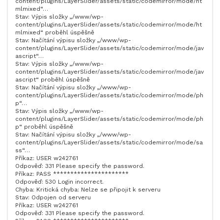
content/plugins/LayerSlider/assets/static/codemirror/mode/ht
mlmixed“…
Stav: Výpis složky „/www/wp-
content/plugins/LayerSlider/assets/static/codemirror/mode/ht
mlmixed“ proběhl úspěšně
Stav: Načítání výpisu složky „/www/wp-
content/plugins/LayerSlider/assets/static/codemirror/mode/jav
ascript“…
Stav: Výpis složky „/www/wp-
content/plugins/LayerSlider/assets/static/codemirror/mode/jav
ascript“ proběhl úspěšně
Stav: Načítání výpisu složky „/www/wp-
content/plugins/LayerSlider/assets/static/codemirror/mode/ph
p“…
Stav: Výpis složky „/www/wp-
content/plugins/LayerSlider/assets/static/codemirror/mode/ph
p“ proběhl úspěšně
Stav: Načítání výpisu složky „/www/wp-
content/plugins/LayerSlider/assets/static/codemirror/mode/sa
ss“…
Příkaz: USER w242761
Odpověď: 331 Please specify the password.
Příkaz: PASS **********************
Odpověď: 530 Login incorrect.
Chyba: Kritická chyba: Nelze se připojit k serveru
Stav: Odpojen od serveru
Příkaz: USER w242761
Odpověď: 331 Please specify the password.