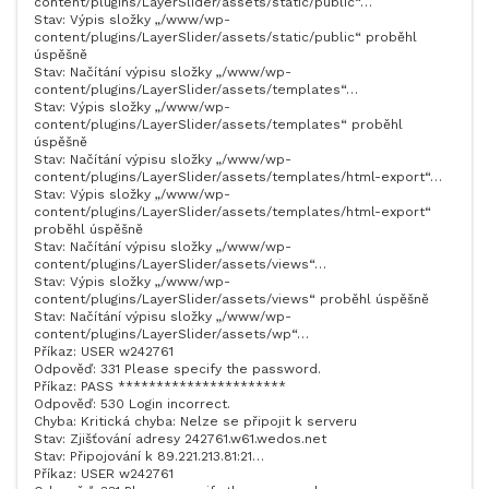
content/plugins/LayerSlider/assets/static/public“…
Stav: Výpis složky „/www/wp-
content/plugins/LayerSlider/assets/static/public“ proběhl
úspěšně
Stav: Načítání výpisu složky „/www/wp-
content/plugins/LayerSlider/assets/templates“…
Stav: Výpis složky „/www/wp-
content/plugins/LayerSlider/assets/templates“ proběhl
úspěšně
Stav: Načítání výpisu složky „/www/wp-
content/plugins/LayerSlider/assets/templates/html-export“…
Stav: Výpis složky „/www/wp-
content/plugins/LayerSlider/assets/templates/html-export“
proběhl úspěšně
Stav: Načítání výpisu složky „/www/wp-
content/plugins/LayerSlider/assets/views“…
Stav: Výpis složky „/www/wp-
content/plugins/LayerSlider/assets/views“ proběhl úspěšně
Stav: Načítání výpisu složky „/www/wp-
content/plugins/LayerSlider/assets/wp“…
Příkaz: USER w242761
Odpověď: 331 Please specify the password.
Příkaz: PASS **********************
Odpověď: 530 Login incorrect.
Chyba: Kritická chyba: Nelze se připojit k serveru
Stav: Zjišťování adresy 242761.w61.wedos.net
Stav: Připojování k 89.221.213.81:21…
Příkaz: USER w242761