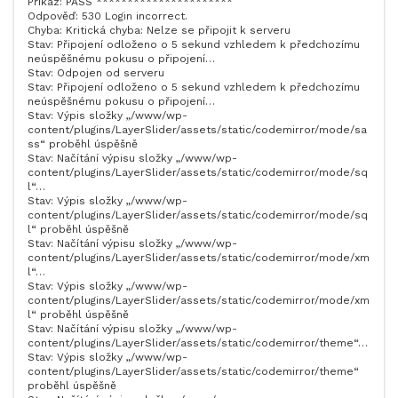
Příkaz: PASS **********************
Odpověď: 530 Login incorrect.
Chyba: Kritická chyba: Nelze se připojit k serveru
Stav: Připojení odloženo o 5 sekund vzhledem k předchozímu
neúspěšnému pokusu o připojení…
Stav: Odpojen od serveru
Stav: Připojení odloženo o 5 sekund vzhledem k předchozímu
neúspěšnému pokusu o připojení…
Stav: Výpis složky „/www/wp-
content/plugins/LayerSlider/assets/static/codemirror/mode/sa
ss“ proběhl úspěšně
Stav: Načítání výpisu složky „/www/wp-
content/plugins/LayerSlider/assets/static/codemirror/mode/sq
l“…
Stav: Výpis složky „/www/wp-
content/plugins/LayerSlider/assets/static/codemirror/mode/sq
l“ proběhl úspěšně
Stav: Načítání výpisu složky „/www/wp-
content/plugins/LayerSlider/assets/static/codemirror/mode/xm
l“…
Stav: Výpis složky „/www/wp-
content/plugins/LayerSlider/assets/static/codemirror/mode/xm
l“ proběhl úspěšně
Stav: Načítání výpisu složky „/www/wp-
content/plugins/LayerSlider/assets/static/codemirror/theme“…
Stav: Výpis složky „/www/wp-
content/plugins/LayerSlider/assets/static/codemirror/theme“
proběhl úspěšně