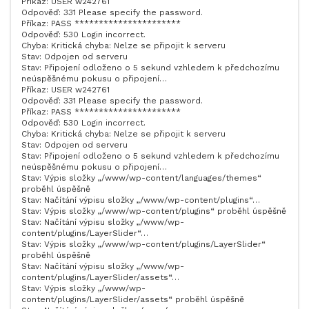
Příkaz: USER w242761
Odpověď: 331 Please specify the password.
Příkaz: PASS **********************
Odpověď: 530 Login incorrect.
Chyba: Kritická chyba: Nelze se připojit k serveru
Stav: Odpojen od serveru
Stav: Připojení odloženo o 5 sekund vzhledem k předchozímu
neúspěšnému pokusu o připojení…
Příkaz: USER w242761
Odpověď: 331 Please specify the password.
Příkaz: PASS **********************
Odpověď: 530 Login incorrect.
Chyba: Kritická chyba: Nelze se připojit k serveru
Stav: Odpojen od serveru
Stav: Připojení odloženo o 5 sekund vzhledem k předchozímu
neúspěšnému pokusu o připojení…
Stav: Výpis složky „/www/wp-content/languages/themes“
proběhl úspěšně
Stav: Načítání výpisu složky „/www/wp-content/plugins“…
Stav: Výpis složky „/www/wp-content/plugins“ proběhl úspěšně
Stav: Načítání výpisu složky „/www/wp-
content/plugins/LayerSlider“…
Stav: Výpis složky „/www/wp-content/plugins/LayerSlider“
proběhl úspěšně
Stav: Načítání výpisu složky „/www/wp-
content/plugins/LayerSlider/assets“…
Stav: Výpis složky „/www/wp-
content/plugins/LayerSlider/assets“ proběhl úspěšně