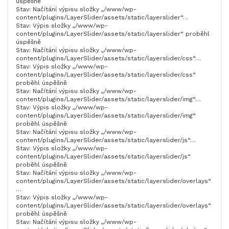
úspěšně
Stav: Načítání výpisu složky „/www/wp-
content/plugins/LayerSlider/assets/static/layerslider“…
Stav: Výpis složky „/www/wp-
content/plugins/LayerSlider/assets/static/layerslider“ proběhl
úspěšně
Stav: Načítání výpisu složky „/www/wp-
content/plugins/LayerSlider/assets/static/layerslider/css“…
Stav: Výpis složky „/www/wp-
content/plugins/LayerSlider/assets/static/layerslider/css“
proběhl úspěšně
Stav: Načítání výpisu složky „/www/wp-
content/plugins/LayerSlider/assets/static/layerslider/img“…
Stav: Výpis složky „/www/wp-
content/plugins/LayerSlider/assets/static/layerslider/img“
proběhl úspěšně
Stav: Načítání výpisu složky „/www/wp-
content/plugins/LayerSlider/assets/static/layerslider/js“…
Stav: Výpis složky „/www/wp-
content/plugins/LayerSlider/assets/static/layerslider/js“
proběhl úspěšně
Stav: Načítání výpisu složky „/www/wp-
content/plugins/LayerSlider/assets/static/layerslider/overlays“
…
Stav: Výpis složky „/www/wp-
content/plugins/LayerSlider/assets/static/layerslider/overlays“
proběhl úspěšně
Stav: Načítání výpisu složky „/www/wp-