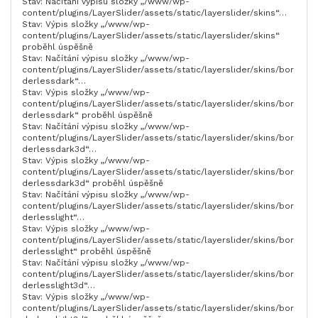
Stav: Načítání výpisu složky „/www/wp-
content/plugins/LayerSlider/assets/static/layerslider/skins“…
Stav: Výpis složky „/www/wp-
content/plugins/LayerSlider/assets/static/layerslider/skins“
proběhl úspěšně
Stav: Načítání výpisu složky „/www/wp-
content/plugins/LayerSlider/assets/static/layerslider/skins/bor
derlessdark“…
Stav: Výpis složky „/www/wp-
content/plugins/LayerSlider/assets/static/layerslider/skins/bor
derlessdark“ proběhl úspěšně
Stav: Načítání výpisu složky „/www/wp-
content/plugins/LayerSlider/assets/static/layerslider/skins/bor
derlessdark3d“…
Stav: Výpis složky „/www/wp-
content/plugins/LayerSlider/assets/static/layerslider/skins/bor
derlessdark3d“ proběhl úspěšně
Stav: Načítání výpisu složky „/www/wp-
content/plugins/LayerSlider/assets/static/layerslider/skins/bor
derlesslight“…
Stav: Výpis složky „/www/wp-
content/plugins/LayerSlider/assets/static/layerslider/skins/bor
derlesslight“ proběhl úspěšně
Stav: Načítání výpisu složky „/www/wp-
content/plugins/LayerSlider/assets/static/layerslider/skins/bor
derlesslight3d“…
Stav: Výpis složky „/www/wp-
content/plugins/LayerSlider/assets/static/layerslider/skins/bor