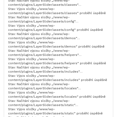
Stav: Načítání výpisu složky „/www/wp-
content/plugins/LayerSlider/assets/classes“…
Stav: Výpis složky „/www/wp-
content/plugins/LayerSlider/assets/classes“ proběhl úspěšně
Stav: Načítání výpisu složky „/www/wp-
content/plugins/LayerSlider/assets/config“…
Stav: Výpis složky „/www/wp-
content/plugins/LayerSlider/assets/config“ proběhl úspěšně
Stav: Načítání výpisu složky „/www/wp-
content/plugins/LayerSlider/assets/demos“…
Stav: Výpis složky „/www/wp-
content/plugins/LayerSlider/assets/demos“ proběhl úspěšně
Stav: Načítání výpisu složky „/www/wp-
content/plugins/LayerSlider/assets/helpers“…
Stav: Výpis složky „/www/wp-
content/plugins/LayerSlider/assets/helpers“ proběhl úspěšně
Stav: Načítání výpisu složky „/www/wp-
content/plugins/LayerSlider/assets/includes“…
Stav: Výpis složky „/www/wp-
content/plugins/LayerSlider/assets/includes“ proběhl úspěšně
Stav: Načítání výpisu složky „/www/wp-
content/plugins/LayerSlider/assets/locales“…
Stav: Výpis složky „/www/wp-
content/plugins/LayerSlider/assets/locales“ proběhl úspěšně
Stav: Načítání výpisu složky „/www/wp-
content/plugins/LayerSlider/assets/static“…
Stav: Výpis složky „/www/wp-
content/plugins/LayerSlider/assets/static“ proběhl úspěšně